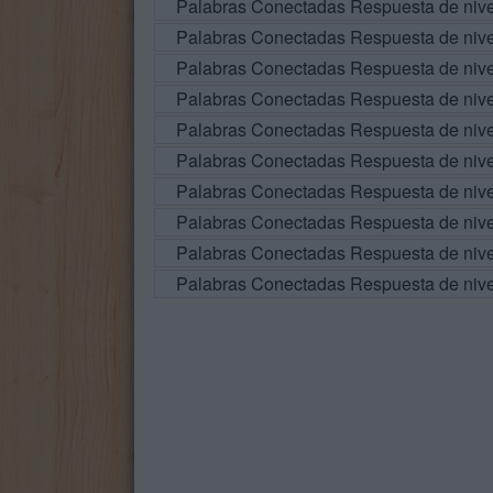
Palabras Conectadas Respuesta de niv
Palabras Conectadas Respuesta de niv
Palabras Conectadas Respuesta de niv
Palabras Conectadas Respuesta de niv
Palabras Conectadas Respuesta de niv
Palabras Conectadas Respuesta de niv
Palabras Conectadas Respuesta de niv
Palabras Conectadas Respuesta de niv
Palabras Conectadas Respuesta de niv
Palabras Conectadas Respuesta de niv