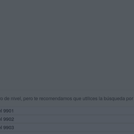
 de nivel, pero te recomendamos que utilices la búsqueda por 
el 9901
el 9902
el 9903