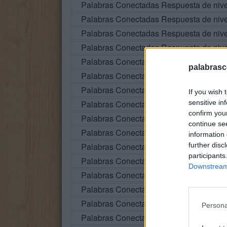
Palabras Conectadas Respuesta de niv
Palabras Conectadas Respuesta de niv
Palabras Conectadas Respuesta de niv
Palabras Conectadas Respuesta de niv
Palabras Conectadas Respuesta de niv
palabrasc
Palabras Conectadas Respuesta de niv
Palabras Conectadas Respuesta de niv
If you wish 
sensitive in
Palabras Conectadas Respuesta de niv
confirm you
Palabras Conectadas Respuesta de niv
continue se
Palabras Conectadas Respuesta de niv
information 
further disc
Palabras Conectadas Respuesta de niv
participants
Palabras Conectadas Respuesta de niv
Downstream 
Palabras Conectadas Respuesta de niv
Palabras Conectadas Respuesta de niv
Palabras Conectadas Respuesta de niv
Persona
Palabras Conectadas Respuesta de niv