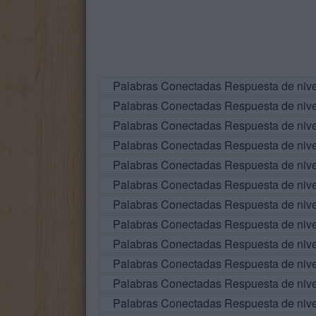
Palabras Conectadas Respuesta de niv
Palabras Conectadas Respuesta de niv
Palabras Conectadas Respuesta de niv
Palabras Conectadas Respuesta de niv
Palabras Conectadas Respuesta de niv
Palabras Conectadas Respuesta de niv
Palabras Conectadas Respuesta de niv
Palabras Conectadas Respuesta de niv
Palabras Conectadas Respuesta de niv
Palabras Conectadas Respuesta de niv
Palabras Conectadas Respuesta de niv
Palabras Conectadas Respuesta de niv