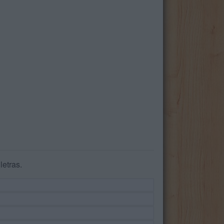
letras.