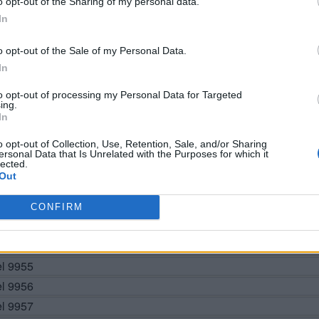
o opt-out of the Sharing of my personal data.
el 9942
In
el 9943
el 9944
o opt-out of the Sale of my Personal Data.
el 9945
In
el 9946
to opt-out of processing my Personal Data for Targeted
el 9947
ing.
In
el 9948
o opt-out of Collection, Use, Retention, Sale, and/or Sharing
el 9949
ersonal Data that Is Unrelated with the Purposes for which it
lected.
el 9950
Out
el 9951
el 9952
CONFIRM
el 9953
el 9954
el 9955
el 9956
el 9957