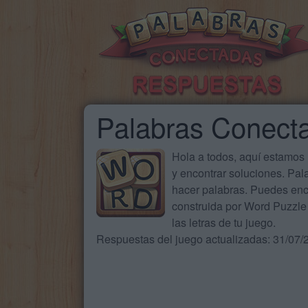
Palabras Conecta
Hola a todos, aquí estamos
y encontrar soluciones. Pa
hacer palabras. Puedes enc
construida por Word Puzzle 
las letras de tu juego.
Respuestas del juego actualizadas: 31/07/