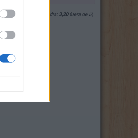
(
445
votos, media:
3,20
fuera de 5
)