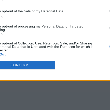
In
o opt-out of the Sale of my Personal Data.
das
In
to opt-out of processing my Personal Data for Targeted
ing.
In
o opt-out of Collection, Use, Retention, Sale, and/or Sharing
ersonal Data that Is Unrelated with the Purposes for which it
lected.
Out
CONFIRM