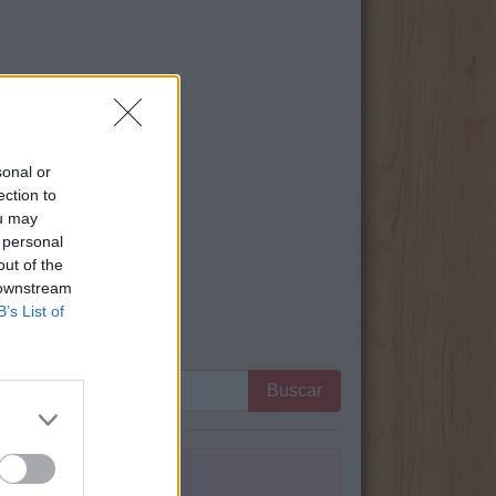
sonal or
ection to
ou may
 personal
out of the
 downstream
B’s List of
:
Buscar