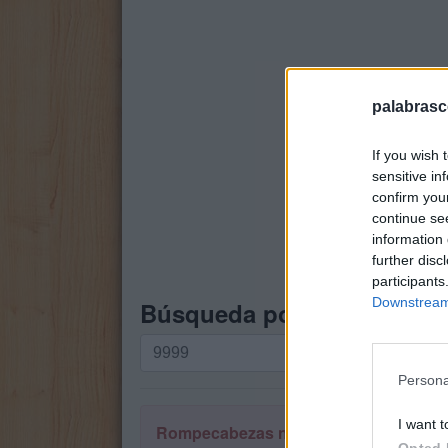
palabrasc
If you wish 
sensitive in
confirm you
continue se
information 
further disc
participants
Downstream 
Búsqueda por letras. Intro
Búsqueda
por
Persona
letras.
Introduce
I want t
Rompecabezas no encontrado.
todas