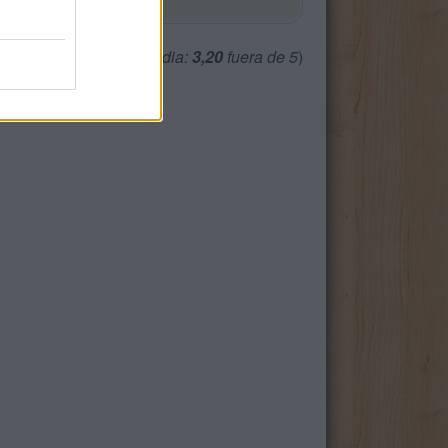
(
445
votos, media:
3,20
fuera de 5
)