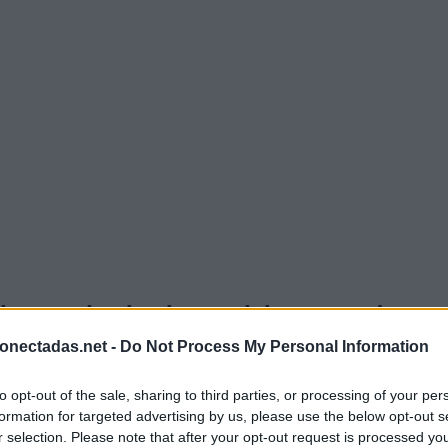
duce todas las letras del rompecabezas
onectadas.net -
Do Not Process My Personal Information
to opt-out of the sale, sharing to third parties, or processing of your per
as:
formation for targeted advertising by us, please use the below opt-out s
r selection. Please note that after your opt-out request is processed y