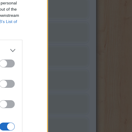
 personal
out of the
 downstream
B’s List of