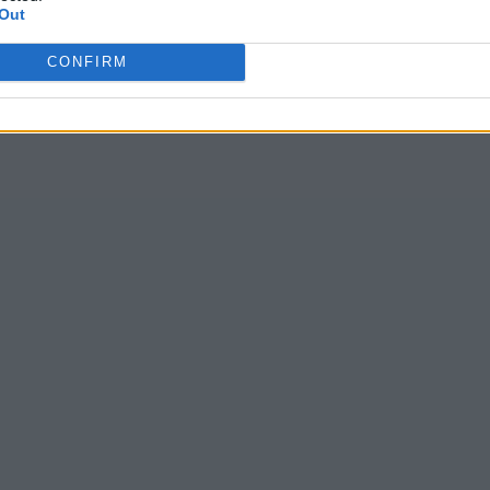
Out
CONFIRM
das