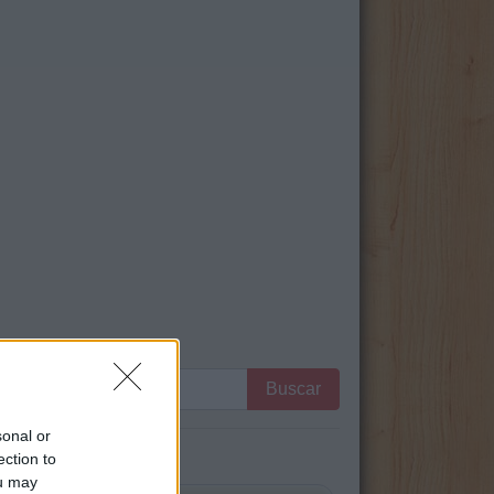
:
Buscar
sonal or
ection to
ou may