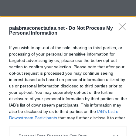
palabrasconectadas.net -
Do Not Process My
Personal Information
Búsqueda por letras. Introduce
If you wish to opt-out of the sale, sharing to third parties, or
todas las letras del rompecabezas:
processing of your personal or sensitive information for
targeted advertising by us, please use the below opt-out
Búsqueda
section to confirm your selection. Please note that after your
Buscar
por
opt-out request is processed you may continue seeing
interest-based ads based on personal information utilized by
letras.
Selecciona tu rompecabezas:
us or personal information disclosed to third parties prior to
Introduce
your opt-out. You may separately opt-out of the further
todas
disclosure of your personal information by third parties on the
Nivel 4196
las
IAB’s list of downstream participants. This information may
letras
Letras: CAROUNI
also be disclosed by us to third parties on the
IAB’s List of
del
Downstream Participants
that may further disclose it to other
rompecabezas:
third parties.
Nivel 7728
Letras: CAROUNI