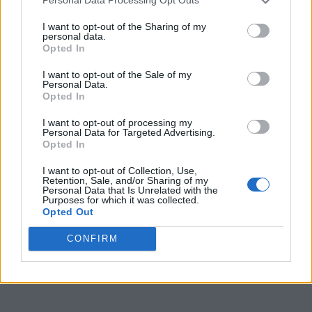
Personal Data Processing Opt Outs
I want to opt-out of the Sharing of my
Nivel 12268
personal data.
Opted In
Letras: CAROUNI
I want to opt-out of the Sale of my
Personal Data.
Nivel 15923
Opted In
Letras: RONCAUI
I want to opt-out of processing my
Personal Data for Targeted Advertising.
Opted In
Nivel 26227
Letras: CARINUO
I want to opt-out of Collection, Use,
Retention, Sale, and/or Sharing of my
Personal Data that Is Unrelated with the
Purposes for which it was collected.
(
445
votos, media:
3,20
fuera de 5
)
Opted Out
Descargar Palabras Conectadas
CONFIRM