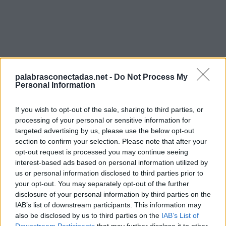
Búsqueda por letras. Introduce
palabrasconectadas.net -
Do Not Process My
Personal Information
todas las letras del rompecabezas:
Búsqueda
If you wish to opt-out of the sale, sharing to third parties, or
Buscar
por
processing of your personal or sensitive information for
targeted advertising by us, please use the below opt-out
letras.
section to confirm your selection. Please note that after your
Introduce
Lo sentimos, no encontramos su rompecabezas, por lo
opt-out request is processed you may continue seeing
todas
que generó una lista de palabras que podrían ser útiles
interest-based ads based on personal information utilized by
las
para usted.
us or personal information disclosed to third parties prior to
letras
your opt-out. You may separately opt-out of the further
1.
C
U
L
P
E
del
disclosure of your personal information by third parties on the
rompecabezas:
IAB’s list of downstream participants. This information may
2.
F
U
E
L
also be disclosed by us to third parties on the
IAB’s List of
3.
L
U
C
E