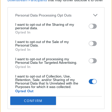
Downstream Participants
that may further disclose it to other
third parties.
4.
F
U
E
5.
P
U
F
Personal Data Processing Opt Outs
6.
E
L
I want to opt-out of the Sharing of my
personal data.
7.
F
E
Opted In
8.
F
U
I want to opt-out of the Sale of my
Personal Data.
9.
L
E
Opted In
10.
U
F
I want to opt-out of processing my
11.
É
L
Personal Data for Targeted Advertising.
Opted In
I want to opt-out of Collection, Use,
BUSCAR MÁS
Retention, Sale, and/or Sharing of my
Personal Data that Is Unrelated with the
Purposes for which it was collected.
RESPUESTAS
Opted Out
CONFIRM
(
445
votos, media:
3,20
fuera de 5
)
Descargar Palabras Conectadas