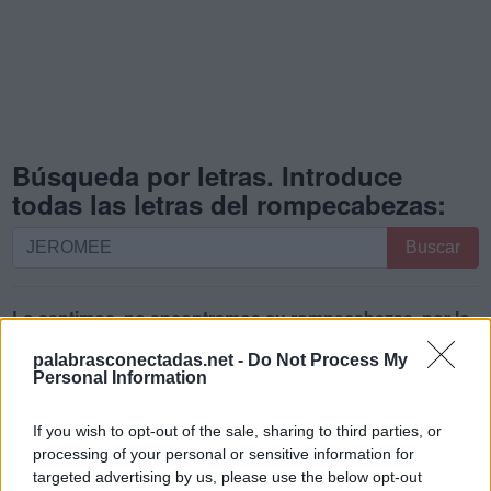
Búsqueda por letras. Introduce
todas las letras del rompecabezas:
Búsqueda
Buscar
por
letras.
Introduce
Lo sentimos, no encontramos su rompecabezas, por lo
todas
que generó una lista de palabras que podrían ser útiles
palabrasconectadas.net -
Do Not Process My
las
para usted.
Personal Information
letras
1.
M
E
J
O
R
E
del
If you wish to opt-out of the sale, sharing to third parties, or
rompecabezas:
2.
J
E
M
E
R
processing of your personal or sensitive information for
targeted advertising by us, please use the below opt-out
3.
M
E
J
O
R