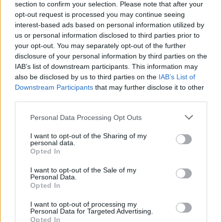
section to confirm your selection. Please note that after your
4.
M
E
R
O
opt-out request is processed you may continue seeing
interest-based ads based on personal information utilized by
5.
M
O
J
E
us or personal information disclosed to third parties prior to
6.
M
O
R
É
your opt-out. You may separately opt-out of the further
disclosure of your personal information by third parties on the
7.
R
E
M
O
IAB’s list of downstream participants. This information may
8.
E
J
E
also be disclosed by us to third parties on the
IAB’s List of
Downstream Participants
that may further disclose it to other
9.
E
R
E
third parties.
10.
E
R
O
Personal Data Processing Opt Outs
11.
M
E
E
I want to opt-out of the Sharing of my
12.
M
E
O
personal data.
Opted In
13.
M
E
Ó
I want to opt-out of the Sale of my
14.
M
O
R
Personal Data.
Opted In
15.
O
R
E
16.
O
R
É
I want to opt-out of processing my
Personal Data for Targeted Advertising.
17.
R
E
O
Opted In