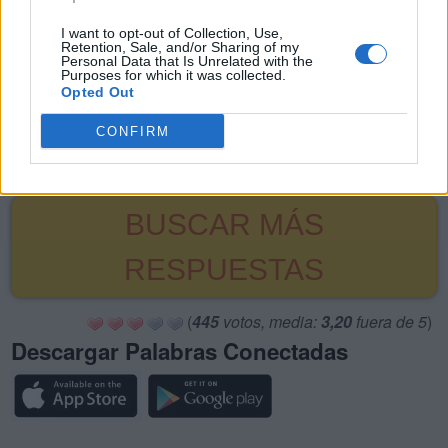
18.
R
O
E
I want to opt-out of Collection, Use,
Retention, Sale, and/or Sharing of my
19.
J
O
Personal Data that Is Unrelated with the
Purposes for which it was collected.
20.
M
E
Opted Out
21.
R
E
CONFIRM
22.
R
O
BUSCAR MÁS
RESPUESTAS
(
445
votos, media:
3,20
fuera de 5
)
Descargar Palabras Conectadas