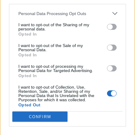
third parties.
4.
E
S
Personal Data Processing Opt Outs
5.
L
E
I want to opt-out of the Sharing of my
6.
S
E
personal data.
Opted In
7.
S
É
I want to opt-out of the Sale of my
8.
T
E
Personal Data.
Opted In
9.
T
É
10.
É
L
I want to opt-out of processing my
Personal Data for Targeted Advertising.
Opted In
BUSCAR MÁS
I want to opt-out of Collection, Use,
Retention, Sale, and/or Sharing of my
Personal Data that Is Unrelated with the
RESPUESTAS
Purposes for which it was collected.
Opted Out
(
445
votos, media:
3,20
fuera de 5
)
CONFIRM
Descargar Palabras Conectadas