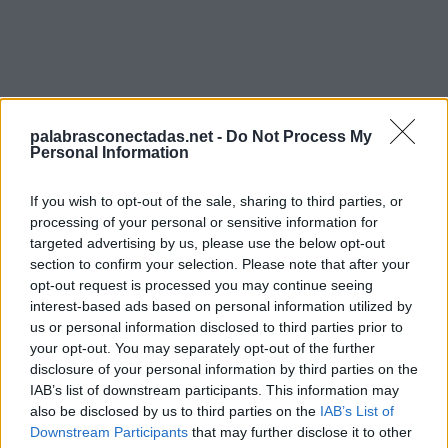
palabrasconectadas.net -
Do Not Process My
Búsqueda por letras. Introduce
Personal Information
todas las letras del rompecabezas:
If you wish to opt-out of the sale, sharing to third parties, or
Búsqueda
processing of your personal or sensitive information for
Buscar
por
targeted advertising by us, please use the below opt-out
letras.
section to confirm your selection. Please note that after your
opt-out request is processed you may continue seeing
Introduce
Lo sentimos, no encontramos su rompecabezas, por lo
interest-based ads based on personal information utilized by
todas
que generó una lista de palabras que podrían ser útiles
us or personal information disclosed to third parties prior to
las
para usted.
your opt-out. You may separately opt-out of the further
letras
disclosure of your personal information by third parties on the
1.
L
E
S
del
IAB’s list of downstream participants. This information may
rompecabezas:
2.
S
E
T
also be disclosed by us to third parties on the
IAB’s List of
Downstream Participants
that may further disclose it to other
3.
E
L