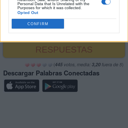
Personal Data that Is Unrelated with the
18.
M
Í
Purposes for which it was collected.
Opted Out
19.
Y
A
CONFIRM
BUSCAR MÁS
RESPUESTAS
(
445
votos, media:
3,20
fuera de 5
)
Descargar Palabras Conectadas