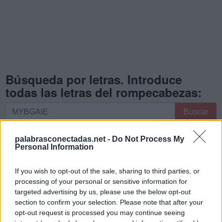
Búsqueda por letras. Introduce
todas las letras del rompecabezas:
Búsqueda
Buscar
por
letras.
palabrasconectadas.net -
Do Not Process My
Introduce
Lo sentimos, no encontramos su rompecabezas, por lo
Personal Information
todas
que generó una lista de palabras que podrían ser útiles
las
para usted.
If you wish to opt-out of the sale, sharing to third parties, or
letras
processing of your personal or sensitive information for
1.
G
E
M
A
del
targeted advertising by us, please use the below opt-out
rompecabezas:
section to confirm your selection. Please note that after your
2.
G
I
M
E
opt-out request is processed you may continue seeing
3.
M
E
G
A