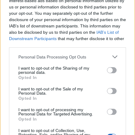
interest-based ads based on personal information utilized by
us or personal information disclosed to third parties prior to
4.
M
I
G
A
your opt-out. You may separately opt-out of the further
5.
Y
E
M
A
disclosure of your personal information by third parties on the
IAB’s list of downstream participants. This information may
6.
A
M
E
also be disclosed by us to third parties on the
IAB’s List of
7.
A
M
É
Downstream Participants
that may further disclose it to other
third parties.
8.
G
A
Y
9.
G
Y
M
Personal Data Processing Opt Outs
10.
I
B
A
I want to opt-out of the Sharing of my
personal data.
11.
M
E
A
Opted In
12.
M
I
A
I want to opt-out of the Sale of my
Personal Data.
13.
M
Í
A
Opted In
14.
A
Y
I want to opt-out of processing my
15.
E
Y
Personal Data for Targeted Advertising.
Opted In
16.
M
E
I want to opt-out of Collection, Use,
17.
M
I
Retention, Sale, and/or Sharing of my