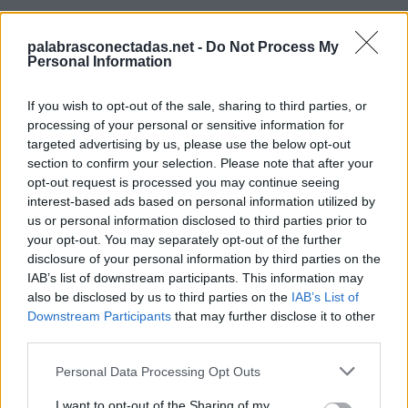
palabrasconectadas.net -
Do Not Process My
Personal Information
If you wish to opt-out of the sale, sharing to third parties, or
processing of your personal or sensitive information for
Búsqueda por letras. Introduce
targeted advertising by us, please use the below opt-out
todas las letras del rompecabezas:
section to confirm your selection. Please note that after your
opt-out request is processed you may continue seeing
Búsqueda
interest-based ads based on personal information utilized by
Buscar
por
us or personal information disclosed to third parties prior to
letras.
your opt-out. You may separately opt-out of the further
Selecciona tu rompecabezas:
disclosure of your personal information by third parties on the
Introduce
IAB’s list of downstream participants. This information may
todas
also be disclosed by us to third parties on the
IAB’s List of
Nivel 4143
las
Downstream Participants
that may further disclose it to other
letras
Letras: ARCONO
third parties.
del
rompecabezas:
Personal Data Processing Opt Outs
Nivel 7998
Letras: RONCOA
I want to opt-out of the Sharing of my