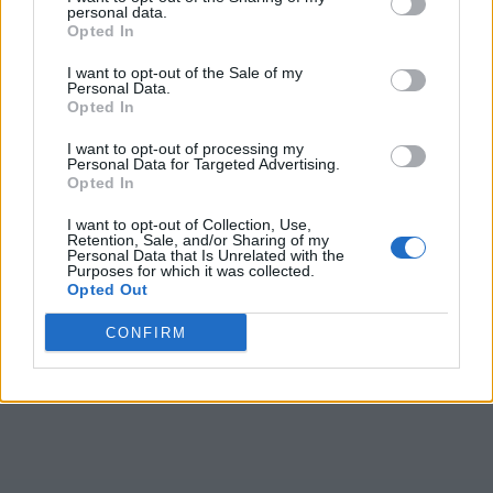
personal data.
Opted In
Nivel 17038
I want to opt-out of the Sale of my
Letras: RONCOA
Personal Data.
Opted In
Nivel 21462
I want to opt-out of processing my
Personal Data for Targeted Advertising.
Letras: CONROA
Opted In
I want to opt-out of Collection, Use,
(
445
votos, media:
3,20
fuera de 5
)
Retention, Sale, and/or Sharing of my
Personal Data that Is Unrelated with the
Descargar Palabras Conectadas
Purposes for which it was collected.
Opted Out
CONFIRM