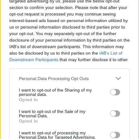
targeted advertising by us, please use the below opt-out
section to confirm your selection. Please note that after your
4.
A
B
R
O
opt-out request is processed you may continue seeing
5.
B
O
B
A
interest-based ads based on personal information utilized by
us or personal information disclosed to third parties prior to
6.
H
O
R
A
your opt-out. You may separately opt-out of the further
7.
O
B
R
A
disclosure of your personal information by third parties on the
IAB’s list of downstream participants. This information may
8.
R
A
B
O
also be disclosed by us to third parties on the
IAB’s List of
9.
R
O
B
A
Downstream Participants
that may further disclose it to other
third parties.
10.
V
A
R
O
11.
A
R
O
Personal Data Processing Opt Outs
12.
B
A
O
I want to opt-out of the Sharing of my
personal data.
13.
B
A
R
Opted In
14.
B
O
A
I want to opt-out of the Sale of my
Personal Data.
15.
H
A
O
Opted In
16.
O
R
A
I want to opt-out of processing my
17.
R
O
A
Personal Data for Targeted Advertising.