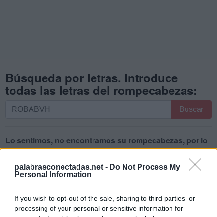
Búsqueda por letras. Introduce
todas las letras del rompecabezas:
Búsqueda
Buscar
por
letras.
Introduce
Lo sentimos, no encontramos su rompecabezas, por lo
todas
que generó una lista de palabras que podrían ser útiles
las
para usted.
palabrasconectadas.net -
Do Not Process My
letras
Personal Information
1.
B
A
B
O
R
del
rompecabezas:
If you wish to opt-out of the sale, sharing to third parties, or
2.
B
A
R
B
O
processing of your personal or sensitive information for
3.
B
R
A
V
O