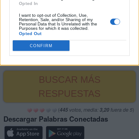
Opted In
18.
R
O
B
I want to opt-out of Collection, Use,
19.
A
H
Retention, Sale, and/or Sharing of my
Personal Data that Is Unrelated with the
20.
H
A
Purposes for which it was collected.
Opted Out
21.
O
H
CONFIRM
22.
R
O
23.
V
A
BUSCAR MÁS
RESPUESTAS
(
445
votos, media:
3,20
fuera de 5
)
Descargar Palabras Conectadas