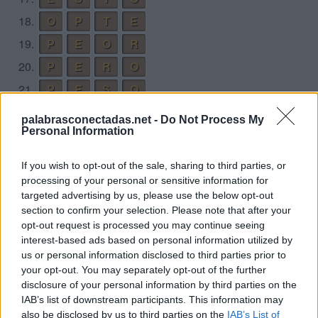
18.
O
P
T
E
19.
P
E
O
R
20.
P
E
R
O
21.
P
E
S
O
22.
P
E
S
Ó
palabrasconectadas.net -
Do Not Process My
Personal Information
23.
P
E
T
O
24.
P
O
P
E
If you wish to opt-out of the sale, sharing to third parties, or
25.
P
O
S
E
processing of your personal or sensitive information for
targeted advertising by us, please use the below opt-out
26.
P
O
S
T
section to confirm your selection. Please note that after your
27.
P
O
T
E
opt-out request is processed you may continue seeing
interest-based ads based on personal information utilized by
28.
P
R
O
S
us or personal information disclosed to third parties prior to
29.
R
E
T
O
your opt-out. You may separately opt-out of the further
disclosure of your personal information by third parties on the
30.
R
E
T
Ó
IAB’s list of downstream participants. This information may
31.
R
O
S
E
also be disclosed by us to third parties on the
IAB’s List of