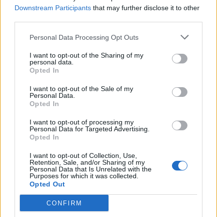
Downstream Participants
that may further disclose it to other
32.
R
O
T
E
third parties.
33.
S
E
T
O
Personal Data Processing Opt Outs
34.
T
E
R
O
I want to opt-out of the Sharing of my
35.
T
E
S
O
personal data.
Opted In
36.
T
O
P
E
I want to opt-out of the Sale of my
37.
T
O
P
É
Personal Data.
Opted In
38.
T
O
S
E
39.
T
R
E
O
I want to opt-out of processing my
Personal Data for Targeted Advertising.
40.
T
R
E
S
Opted In
41.
É
S
T
O
I want to opt-out of Collection, Use,
Retention, Sale, and/or Sharing of my
42.
E
R
O
Personal Data that Is Unrelated with the
Purposes for which it was collected.
43.
E
S
O
Opted Out
44.
O
R
E
CONFIRM
45.
O
R
É