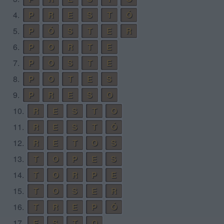
4.
P
R
E
S
T
Ó
5.
P
Ó
S
T
E
R
6.
P
O
R
T
E
7.
P
O
S
T
E
8.
P
O
T
E
S
9.
P
R
E
S
O
10.
R
E
S
T
O
11.
R
E
S
T
Ó
12.
R
E
T
O
S
13.
T
O
P
E
S
14.
T
O
R
P
E
15.
T
O
S
E
R
16.
T
R
E
P
Ó
17.
E
S
T
O