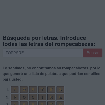
Búsqueda por letras. Introduce
todas las letras del rompecabezas:
Búsqueda
Buscar
por
letras.
Introduce
Lo sentimos, no encontramos su rompecabezas, por lo
todas
que generó una lista de palabras que podrían ser útiles
las
para usted.
letras
1.
P
O
R
T
E
S
del
rompecabezas:
2.
P
O
S
T
R
E
3.
P
R
E
S
T
O