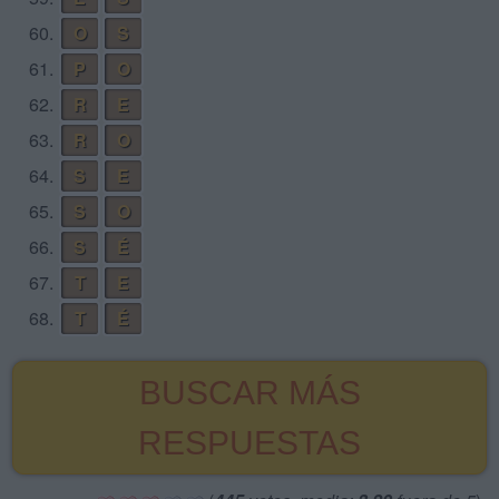
60.
O
S
61.
P
O
62.
R
E
63.
R
O
64.
S
E
65.
S
O
66.
S
É
67.
T
E
68.
T
É
BUSCAR MÁS
RESPUESTAS