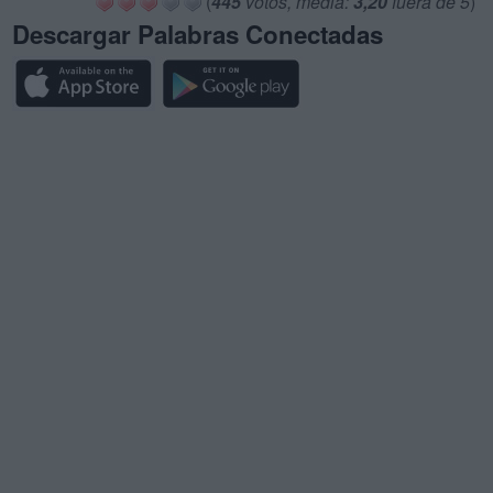
(
445
votos, media:
3,20
fuera de 5
)
Descargar Palabras Conectadas