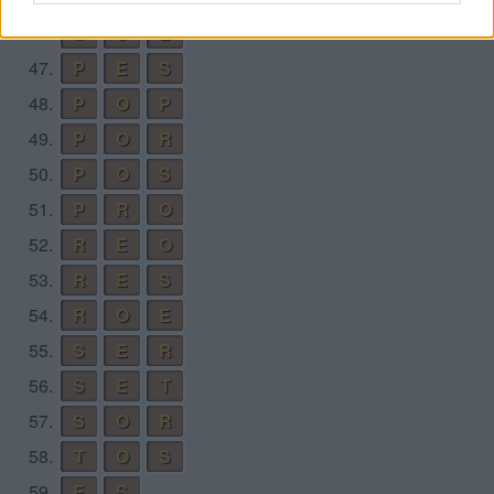
46.
O
S
E
47.
P
E
S
48.
P
O
P
49.
P
O
R
50.
P
O
S
51.
P
R
O
52.
R
E
O
53.
R
E
S
54.
R
O
E
55.
S
E
R
56.
S
E
T
57.
S
O
R
58.
T
O
S
59.
E
S