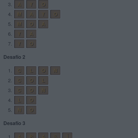
3.
A
Y
O
4.
M
A
Y
O
5.
M
O
A
6.
Y
A
7.
Y
O
Desafío 2
1.
C
L
O
N
2.
C
O
L
3.
C
O
N
4.
L
O
5.
N
O
Desafío 3
1.
A
B
A
S
Í