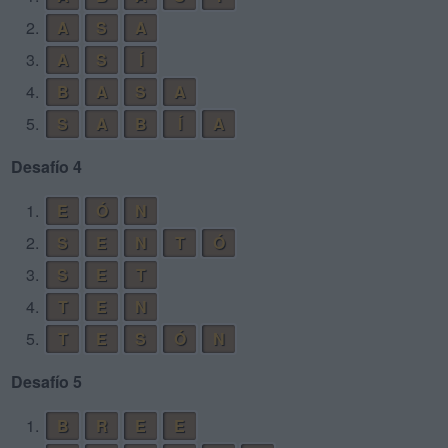
2.
A
S
A
3.
A
S
Í
4.
B
A
S
A
5.
S
A
B
Í
A
Desafío 4
1.
E
Ó
N
2.
S
E
N
T
Ó
3.
S
E
T
4.
T
E
N
5.
T
E
S
Ó
N
Desafío 5
1.
B
R
E
E