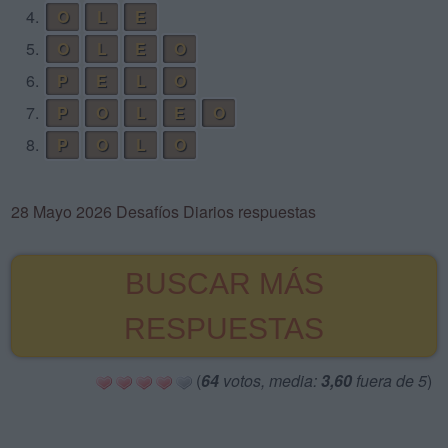
4.
O
L
E
5.
O
L
E
O
6.
P
E
L
O
7.
P
O
L
E
O
8.
P
O
L
O
28 Mayo 2026 Desafíos Diarios respuestas
BUSCAR MÁS
RESPUESTAS
(
64
votos, media:
3,60
fuera de 5
)