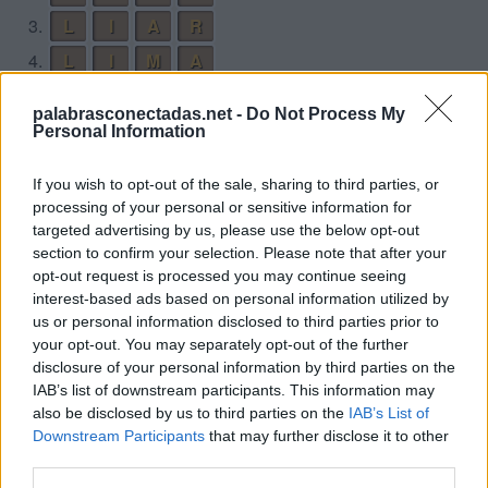
3.
L
I
A
R
4.
L
I
M
A
5.
L
I
M
Ó
N
palabrasconectadas.net -
Do Not Process My
6.
L
I
R
A
Personal Information
7.
L
I
R
Ó
N
If you wish to opt-out of the sale, sharing to third parties, or
8.
M
A
L
Ó
N
processing of your personal or sensitive information for
targeted advertising by us, please use the below opt-out
9.
M
I
N
A
section to confirm your selection. Please note that after your
10.
M
I
N
A
R
opt-out request is processed you may continue seeing
interest-based ads based on personal information utilized by
11.
M
I
R
A
us or personal information disclosed to third parties prior to
12.
M
I
R
A
N
your opt-out. You may separately opt-out of the further
disclosure of your personal information by third parties on the
13.
M
I
R
Ó
N
IAB’s list of downstream participants. This information may
14.
R
A
M
Ó
N
also be disclosed by us to third parties on the
IAB’s List of
Downstream Participants
that may further disclose it to other
15.
R
I
M
A
third parties.