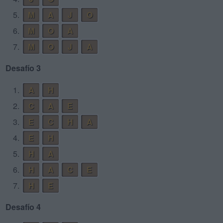
5.
M
A
J
O
6.
M
O
A
7.
M
O
J
A
Desafío 3
1.
A
H
2.
C
A
E
3.
E
C
H
A
4.
E
H
5.
H
A
6.
H
A
C
E
7.
H
E
Desafío 4