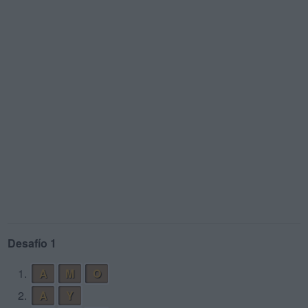
Desafío 1
1.
A
M
O
2.
A
Y