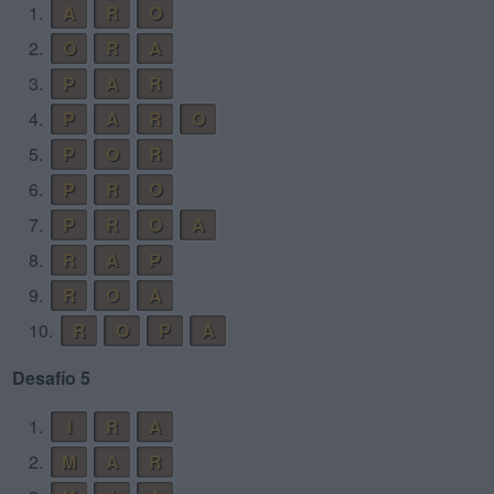
1.
A
R
O
2.
O
R
A
3.
P
A
R
4.
P
A
R
O
5.
P
O
R
6.
P
R
O
7.
P
R
O
A
8.
R
A
P
9.
R
O
A
10.
R
O
P
A
Desafío 5
1.
I
R
A
2.
M
A
R