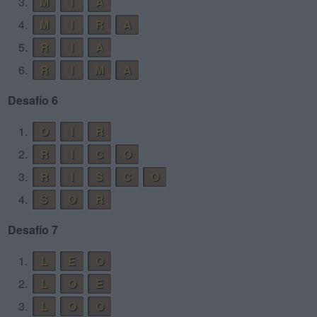
3.
M
I
A
4.
M
I
R
A
5.
R
I
A
6.
R
I
M
A
Desafío 6
1.
O
I
R
2.
R
I
C
O
3.
R
I
S
C
O
4.
S
O
R
Desafío 7
1.
L
E
O
2.
L
O
E
3.
L
O
O