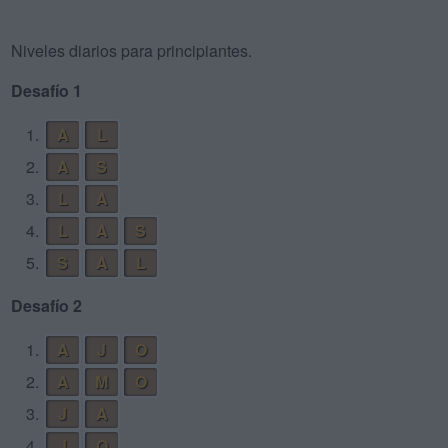
Niveles diarios para principiantes.
Desafío 1
1.
A
L
2.
A
S
3.
L
A
4.
L
A
S
5.
S
A
L
Desafío 2
1.
A
J
O
2.
A
M
O
3.
J
A
4.
J
O