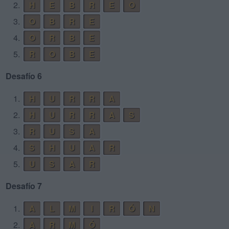
2.
H
E
B
R
E
O
3.
O
B
R
E
4.
O
R
B
E
5.
R
O
B
E
Desafío 6
1.
H
U
R
R
A
2.
H
U
R
R
A
S
3.
R
U
S
A
4.
S
H
U
A
R
5.
U
S
A
R
Desafío 7
1.
A
L
M
I
R
Ó
N
2.
A
R
M
Ó