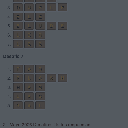
3.
D
U
E
L
E
4.
E
L
E
5.
E
L
U
D
E
6.
L
E
D
7.
L
E
E
Desafío 7
1.
F
A
S
2.
F
L
A
S
H
3.
H
A
S
4.
L
A
S
5.
S
A
L
31 Mayo 2026 Desafíos Diarios respuestas