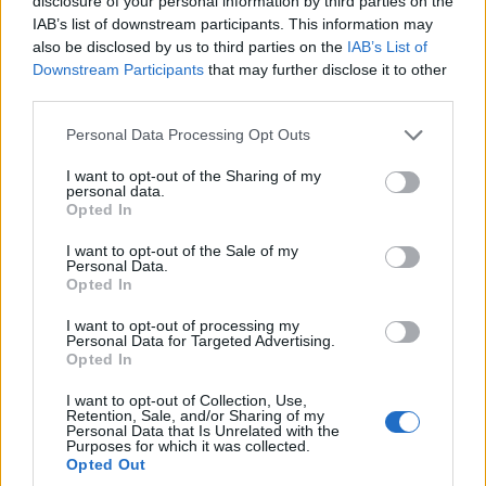
11.
P
E
R
L
A
disclosure of your personal information by third parties on the
IAB’s list of downstream participants. This information may
12.
P
L
E
G
A
R
also be disclosed by us to third parties on the
IAB’s List of
13.
R
A
P
E
Downstream Participants
that may further disclose it to other
third parties.
14.
R
A
P
E
L
Personal Data Processing Opt Outs
15.
R
E
A
L
16.
R
E
G
L
A
I want to opt-out of the Sharing of my
personal data.
Opted In
Desafío 7
I want to opt-out of the Sale of my
1.
C
O
C
A
Personal Data.
Opted In
2.
C
O
C
I
D
A
I want to opt-out of processing my
3.
C
O
D
A
Personal Data for Targeted Advertising.
Opted In
4.
C
O
D
I
C
I
A
I want to opt-out of Collection, Use,
5.
D
A
C
I
O
Retention, Sale, and/or Sharing of my
Personal Data that Is Unrelated with the
6.
D
I
O
I
C
A
Purposes for which it was collected.
Opted Out
7.
O
D
I
A