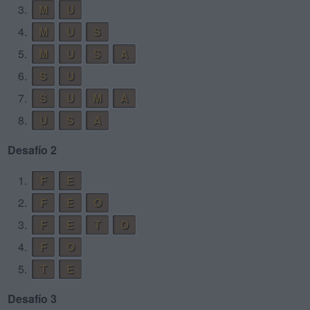
3.
M
U
4.
M
U
S
5.
M
U
S
A
6.
S
U
7.
S
U
M
A
8.
U
S
A
Desafío 2
1.
F
E
2.
F
E
O
3.
F
E
T
O
4.
F
O
5.
T
E
Desafío 3