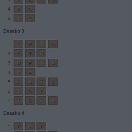
4.
F
O
5.
T
E
Desafío 3
1.
A
P
T
O
2.
A
T
O
3.
O
P
T
A
4.
P
A
5.
P
A
T
O
6.
T
O
A
7.
T
O
P
A
Desafío 4
1.
A
M
A