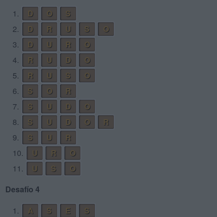
1.
D
O
S
2.
D
R
U
S
O
3.
D
U
R
O
4.
R
U
D
O
5.
R
U
S
O
6.
S
O
R
7.
S
U
D
O
8.
S
U
D
O
R
9.
S
U
R
10.
U
R
O
11.
U
S
O
Desafío 4
1.
A
S
E
S