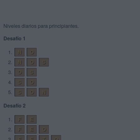
Niveles diarios para principiantes.
Desafío 1
1.
N
O
2.
N
O
S
3.
O
S
4.
S
O
5.
S
O
N
Desafío 2
1.
F
E
2.
F
E
O
3.
F
E
T
O