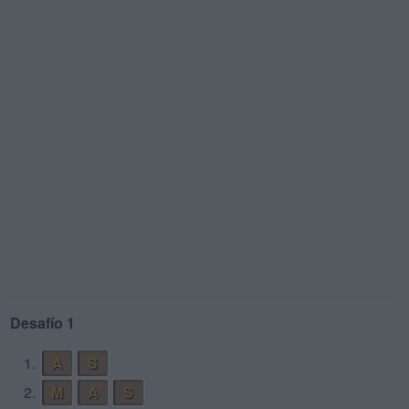
Desafío 1
1.
A
S
2.
M
A
S