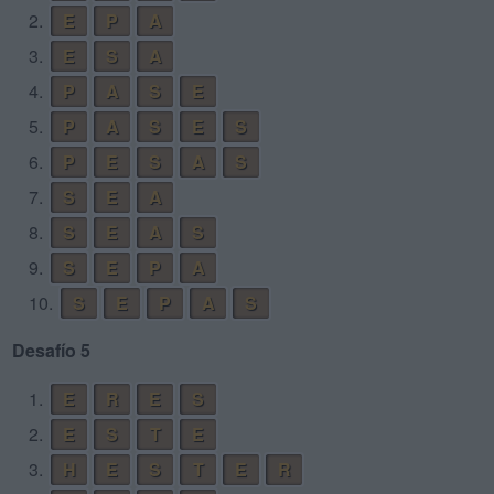
2.
E
P
A
3.
E
S
A
4.
P
A
S
E
5.
P
A
S
E
S
6.
P
E
S
A
S
7.
S
E
A
8.
S
E
A
S
9.
S
E
P
A
10.
S
E
P
A
S
Desafío 5
1.
E
R
E
S
2.
E
S
T
E
3.
H
E
S
T
E
R