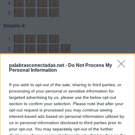
4.
R
E
T
E
5.
T
R
E
S
Desafío 6
1.
L
E
G
A
2.
L
E
G
A
R
3.
L
E
P
R
A
palabrasconectadas.net -
Do Not Process My
4.
P
A
R
E
Personal Information
5.
P
E
G
A
If you wish to opt-out of the sale, sharing to third parties, or
6.
P
E
G
A
R
processing of your personal or sensitive information for
7.
P
E
L
A
targeted advertising by us, please use the below opt-out
section to confirm your selection. Please note that after your
8.
P
E
L
A
R
opt-out request is processed you may continue seeing
9.
P
E
R
A
interest-based ads based on personal information utilized by
us or personal information disclosed to third parties prior to
10.
P
E
R
A
L
your opt-out. You may separately opt-out of the further