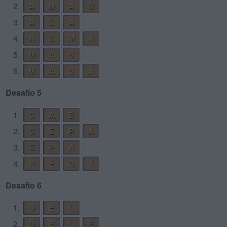
2.
A
M
A
S
3.
A
S
A
4.
A
S
M
A
5.
M
A
S
6.
M
A
S
A
Desafío 5
1.
C
A
E
2.
C
E
P
A
3.
E
P
A
4.
P
E
C
A
Desafío 6
1.
D
E
L
2.
D
E
L
E