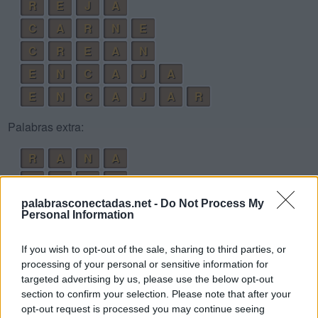
R
E
J
A
C
A
R
N
E
C
R
E
A
N
E
N
C
A
J
A
E
N
C
A
J
A
R
Palabras extra:
R
A
N
A
C
R
E
A
C
A
E
N
palabrasconectadas.net -
Do Not Process My
Personal Information
N
A
C
E
C
E
N
A
R
If you wish to opt-out of the sale, sharing to third parties, or
processing of your personal or sensitive information for
A
C
E
R
A
targeted advertising by us, please use the below opt-out
C
A
E
R
section to confirm your selection. Please note that after your
opt-out request is processed you may continue seeing
C
E
N
A