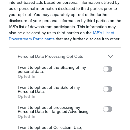
interest-based ads based on personal information utilized by
C
A
J
A
us or personal information disclosed to third parties prior to
your opt-out. You may separately opt-out of the further
C
A
R
A
disclosure of your personal information by third parties on the
A
C
R
E
IAB’s list of downstream participants. This information may
also be disclosed by us to third parties on the
IAB’s List of
A
R
C
E
Downstream Participants
that may further disclose it to other
third parties.
E
R
A
N
A
R
C
A
Personal Data Processing Opt Outs
A
R
E
N
A
I want to opt-out of the Sharing of my
personal data.
A
J
E
N
A
Opted In
C
A
N
J
E
A
R
I want to opt-out of the Sale of my
Personal Data.
C
A
J
E
R
A
Opted In
E
N
C
A
R
A
I want to opt-out of processing my
C
A
R
E
N
A
Personal Data for Targeted Advertising.
Opted In
N
A
C
E
R
I want to opt-out of Collection, Use,
C
A
N
J
E