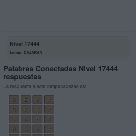
Nivel 17444
Letras: CEJARAN
Palabras Conectadas Nivel 17444
respuestas
La respuesta a este rompecabezas es:
C
E
J
A
C
E
R
A
J
A
R
A
R
A
J
A