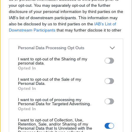
S
E
D
A
your opt-out. You may separately opt-out of the further
disclosure of your personal information by third parties on the
Palabras extra:
IAB’s list of downstream participants. This information may
also be disclosed by us to third parties on the
IAB’s List of
E
S
A
Downstream Participants
that may further disclose it to other
third parties.
BUSCAR MÁS
Personal Data Processing Opt Outs
RESPUESTAS
I want to opt-out of the Sharing of my
personal data.
Opted In
Por favor seleccione los niveles:
I want to opt-out of the Sale of my
Personal Data.
Palabras Conectadas Respuesta de nivel 17448
Opted In
Palabras Conectadas Respuesta de nivel 17449
I want to opt-out of processing my
Palabras Conectadas Respuesta de nivel 17450
Personal Data for Targeted Advertising.
Opted In
Palabras Conectadas Respuesta de nivel 17451
Palabras Conectadas Respuesta de nivel 17452
I want to opt-out of Collection, Use,
Retention, Sale, and/or Sharing of my
Palabras Conectadas Respuesta de nivel 17453
Personal Data that Is Unrelated with the