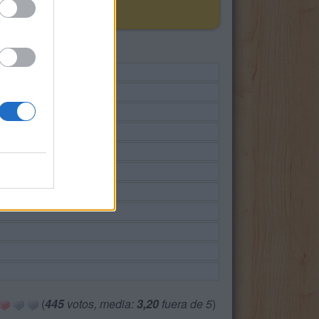
(
445
votos, media:
3,20
fuera de 5
)