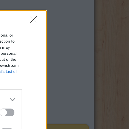
sonal or
ection to
ou may
 personal
out of the
 downstream
B’s List of