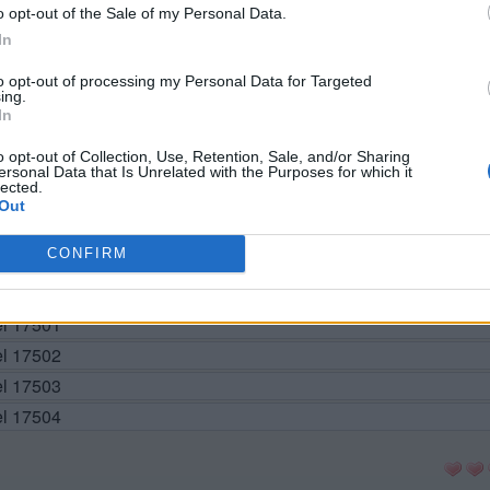
BUSCAR MÁS RESPUESTAS
o opt-out of the Sale of my Personal Data.
In
to opt-out of processing my Personal Data for Targeted
ing.
el 17494
In
el 17495
o opt-out of Collection, Use, Retention, Sale, and/or Sharing
el 17496
ersonal Data that Is Unrelated with the Purposes for which it
lected.
el 17497
Out
el 17498
CONFIRM
vel 17499
el 17500
el 17501
el 17502
el 17503
el 17504