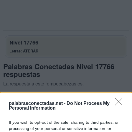
Nivel 17766
Letras: ATERÁR
Palabras Conectadas Nivel 17766
respuestas
La respuesta a este rompecabezas es:
A
T
E
palabrasconectadas.net -
Do Not Process My
E
R
A
Personal Information
T
R
A
E
If you wish to opt-out of the sale, sharing to third parties, or
Á
R
E
A
processing of your personal or sensitive information for