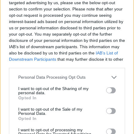
R
E
T
A
R
targeted advertising by us, please use the below opt-out
section to confirm your selection. Please note that after your
T
R
A
E
R
Á
opt-out request is processed you may continue seeing
interest-based ads based on personal information utilized by
Palabras extra:
us or personal information disclosed to third parties prior to
your opt-out. You may separately opt-out of the further
A
R
E
disclosure of your personal information by third parties on the
A
R
R
E
IAB’s list of downstream participants. This information may
also be disclosed by us to third parties on the
IAB’s List of
A
R
T
E
Downstream Participants
that may further disclose it to other
third parties.
T
R
A
E
R
R
E
T
A
Personal Data Processing Opt Outs
R
E
A
I want to opt-out of the Sharing of my
personal data.
Opted In
BUSCAR MÁS
I want to opt-out of the Sale of my
Personal Data.
RESPUESTAS
Opted In
I want to opt-out of processing my
Por favor seleccione los niveles:
Personal Data for Targeted Advertising.