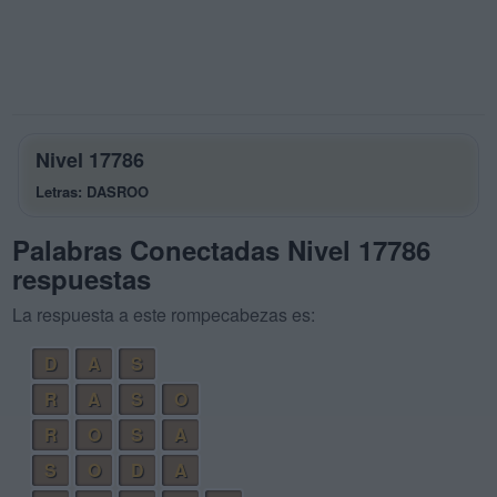
Nivel 17786
Letras: DASROO
Palabras Conectadas Nivel 17786
respuestas
La respuesta a este rompecabezas es:
D
A
S
R
A
S
O
R
O
S
A
S
O
D
A