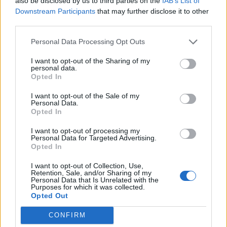
also be disclosed by us to third parties on the
IAB’s List of
Downstream Participants
that may further disclose it to other
D
O
R
S
O
third parties.
S
O
R
D
O
Personal Data Processing Opt Outs
A
D
O
R
O
I want to opt-out of the Sharing of my
O
S
A
D
O
personal data.
Opted In
R
O
D
A
S
S
A
R
D
O
I want to opt-out of the Sale of my
Personal Data.
A
R
D
O
Opted In
R
O
D
A
I want to opt-out of processing my
Personal Data for Targeted Advertising.
S
O
R
A
Opted In
D
O
R
O
I want to opt-out of Collection, Use,
Retention, Sale, and/or Sharing of my
R
O
A
Personal Data that Is Unrelated with the
Purposes for which it was collected.
A
S
O
Opted Out
CONFIRM