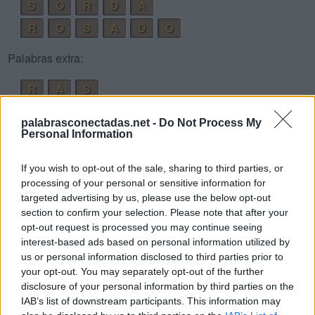
S
O
R
D
A
R
O
S
A
D
O
Palabras extra:
R
A
S
D
A
R
palabrasconectadas.net -
Do Not Process My
D
O
S
Personal Information
S
O
R
If you wish to opt-out of the sale, sharing to third parties, or
O
S
A
processing of your personal or sensitive information for
targeted advertising by us, please use the below opt-out
D
A
R
O
S
section to confirm your selection. Please note that after your
O
R
O
opt-out request is processed you may continue seeing
interest-based ads based on personal information utilized by
O
S
O
us or personal information disclosed to third parties prior to
A
R
O
your opt-out. You may separately opt-out of the further
disclosure of your personal information by third parties on the
O
R
A
IAB’s list of downstream participants. This information may
O
D
A