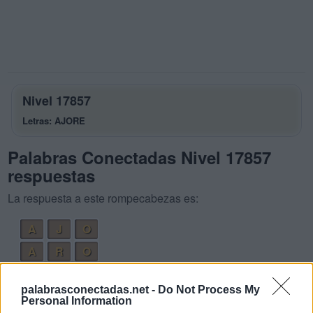
Nivel 17857
Letras: AJORE
Palabras Conectadas Nivel 17857
respuestas
La respuesta a este rompecabezas es:
A
J
O
A
R
O
R
E
O
palabrasconectadas.net -
Do Not Process My
R
O
J
A
Personal Information