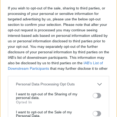
O
R
E
J
A
If you wish to opt-out of the sale, sharing to third parties, or
Palabras extra:
processing of your personal or sensitive information for
targeted advertising by us, please use the below opt-out
O
R
A
section to confirm your selection. Please note that after your
opt-out request is processed you may continue seeing
E
R
A
interest-based ads based on personal information utilized by
R
E
J
A
us or personal information disclosed to third parties prior to
your opt-out. You may separately opt-out of the further
A
R
E
disclosure of your personal information by third parties on the
J
O
R
A
IAB’s list of downstream participants. This information may
also be disclosed by us to third parties on the
IAB’s List of
O
R
E
A
Downstream Participants
that may further disclose it to other
third parties.
E
R
O
R
O
A
Personal Data Processing Opt Outs
R
E
A
I want to opt-out of the Sharing of my
personal data.
R
O
E
Opted In
O
R
E
I want to opt-out of the Sale of my
Personal Data.