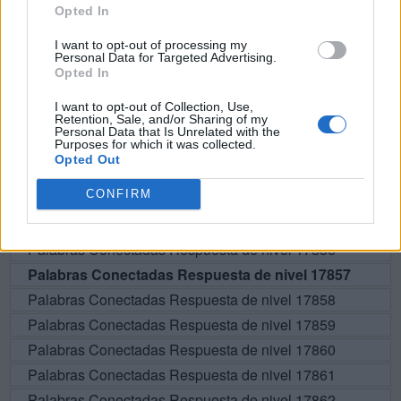
Opted In
BUSCAR MÁS
I want to opt-out of processing my
Personal Data for Targeted Advertising.
RESPUESTAS
Opted In
I want to opt-out of Collection, Use,
Por favor seleccione los niveles:
Retention, Sale, and/or Sharing of my
Personal Data that Is Unrelated with the
Purposes for which it was collected.
Palabras Conectadas Respuesta de nivel 17852
Opted Out
Palabras Conectadas Respuesta de nivel 17853
CONFIRM
Palabras Conectadas Respuesta de nivel 17854
Palabras Conectadas Respuesta de nivel 17855
Palabras Conectadas Respuesta de nivel 17856
Palabras Conectadas Respuesta de nivel 17857
Palabras Conectadas Respuesta de nivel 17858
Palabras Conectadas Respuesta de nivel 17859
Palabras Conectadas Respuesta de nivel 17860
Palabras Conectadas Respuesta de nivel 17861
Palabras Conectadas Respuesta de nivel 17862