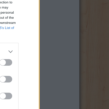
ection to
ou may
 personal
out of the
 downstream
B’s List of