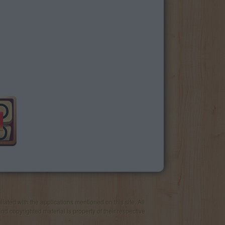
iated with the applications mentioned on this site. All
and copyrighted material is property of their respective