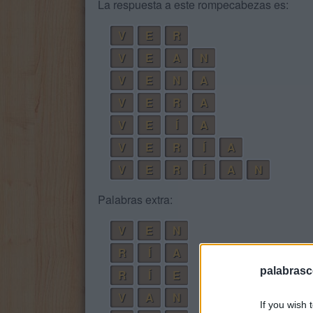
La respuesta a este rompecabezas es:
V
E
R
V
E
A
N
V
E
N
A
V
E
R
A
V
E
Í
A
V
E
R
Í
A
V
E
R
Í
A
N
Palabras extra:
V
E
N
R
Í
A
palabrasc
R
Í
E
V
A
N
If you wish 