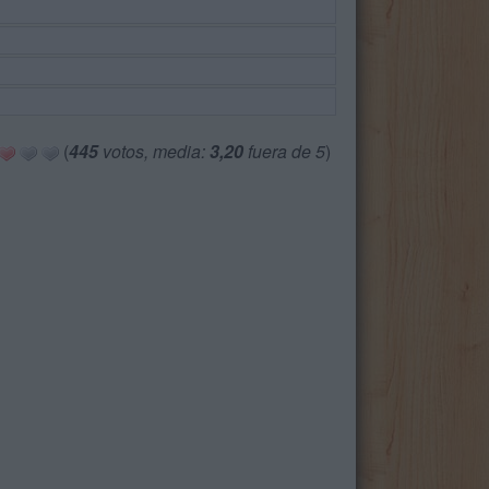
(
445
votos, media:
3,20
fuera de 5
)