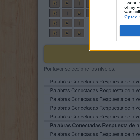
R
E
Í
A
I want t
of my P
was col
R
Í
A
N
Opted 
R
E
Í
R
E
A
Por favor seleccione los niveles:
Palabras Conectadas Respuesta de niv
Palabras Conectadas Respuesta de niv
Palabras Conectadas Respuesta de niv
Palabras Conectadas Respuesta de niv
Palabras Conectadas Respuesta de niv
Palabras Conectadas Respuesta de ni
Palabras Conectadas Respuesta de niv