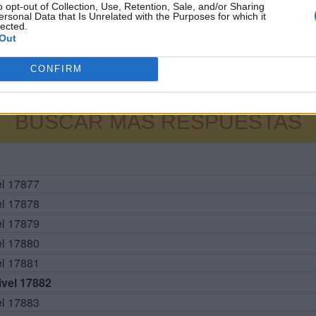
o opt-out of Collection, Use, Retention, Sale, and/or Sharing
ersonal Data that Is Unrelated with the Purposes for which it
lected.
Out
CONFIRM
BUSCAR MÁS RESPUESTAS
el 17877
el 17878
el 17879
el 17880
el 17881
vel 17882
el 17883