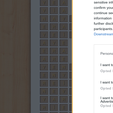
V
E
A
sensitive in
confirm you
V
Í
A
continue se
N
A
V
E
information 
further disc
E
R
A
N
participants
V
E
Í
A
N
Downstream 
A
V
E
E
R
A
Persona
A
R
E
I want t
V
E
N
Í
A
Opted 
E
N
V
Í
A
I want t
R
E
Í
A
N
Opted 
N
E
V
A
R
I want 
V
A
R
Í
E
Advertis
Opted 
R
Í
E
N