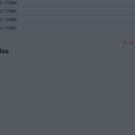
el 17884
el 17885
el 17886
el 17887
das