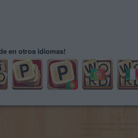
e en otros idiomas!
PalabrasConectadas.net is not affil
intellectual property, trademarks, 
developers.