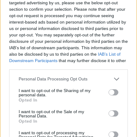
C
I
T
A
targeted advertising by us, please use the below opt-out
section to confirm your selection. Please note that after your
E
V
I
T
A
opt-out request is processed you may continue seeing
A
C
T
I
V
E
interest-based ads based on personal information utilized by
us or personal information disclosed to third parties prior to
Palabras extra:
your opt-out. You may separately opt-out of the further
disclosure of your personal information by third parties on the
A
V
E
IAB’s list of downstream participants. This information may
also be disclosed by us to third parties on the
IAB’s List of
V
E
T
A
Downstream Participants
that may further disclose it to other
third parties.
C
A
T
E
T
E
C
A
Personal Data Processing Opt Outs
T
I
C
I want to opt-out of the Sharing of my
personal data.
Opted In
BUSCAR MÁS
I want to opt-out of the Sale of my
Personal Data.
RESPUESTAS
Opted In
I want to opt-out of processing my
Por favor seleccione los niveles:
Personal Data for Targeted Advertising.