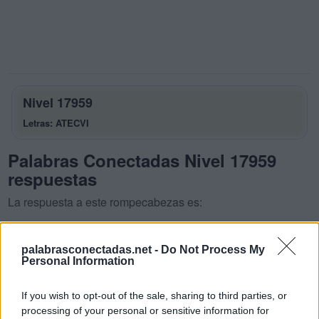
Nivel 17959
Letras: ATECVI
Palabras Conectadas Nivel 17959
respuestas
La respuesta a este rompecabezas es:
A
T
E
palabrasconectadas.net -
Do Not Process My
C
A
E
Personal Information
T
A
C
If you wish to opt-out of the sale, sharing to third parties, or
V
E
A
processing of your personal or sensitive information for