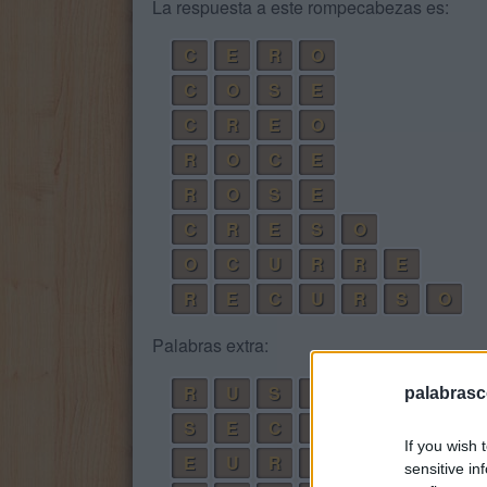
La respuesta a este rompecabezas es:
C
E
R
O
C
O
S
E
C
R
E
O
R
O
C
E
R
O
S
E
C
R
E
S
O
O
C
U
R
R
E
R
E
C
U
R
S
O
Palabras extra:
R
U
S
O
palabrasc
S
E
C
O
If you wish 
E
U
R
O
sensitive in