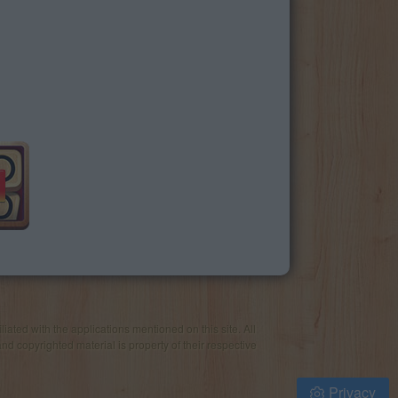
iated with the applications mentioned on this site. All
and copyrighted material is property of their respective
Privacy