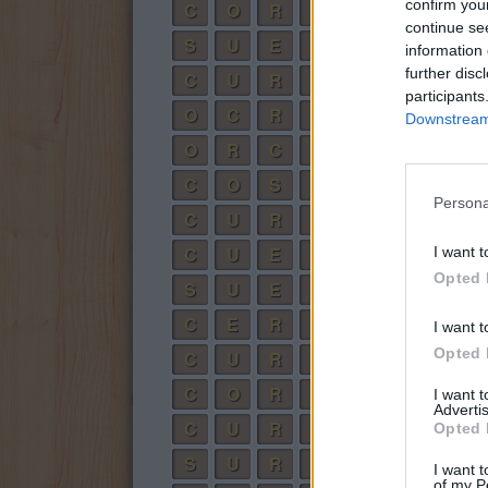
confirm you
C
O
R
R
E
continue se
S
U
E
C
O
information 
further disc
C
U
R
R
O
participants
O
C
R
E
Downstream 
O
R
C
E
C
O
S
E
R
Persona
C
U
R
S
O
C
U
E
R
O
I want t
Opted 
S
U
E
R
O
C
E
R
R
O
I want t
Opted 
C
U
R
S
E
C
O
R
R
E
S
I want 
Advertis
C
U
R
S
O
R
Opted 
S
U
R
C
O
I want t
of my P