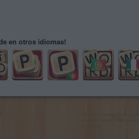
e en otros idiomas!
PalabrasConectadas.net is not affil
intellectual property, trademarks, 
developers.