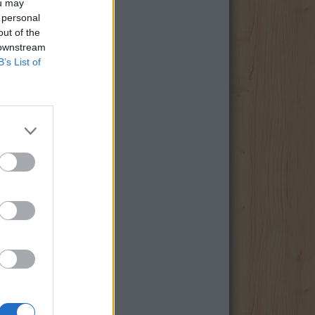
ou may
 personal
out of the
 downstream
B’s List of