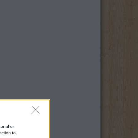
sonal or
ection to