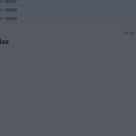
el 18067
el 18068
el 18069
das