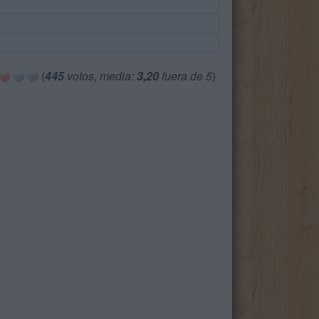
(
445
votos, media:
3,20
fuera de 5
)