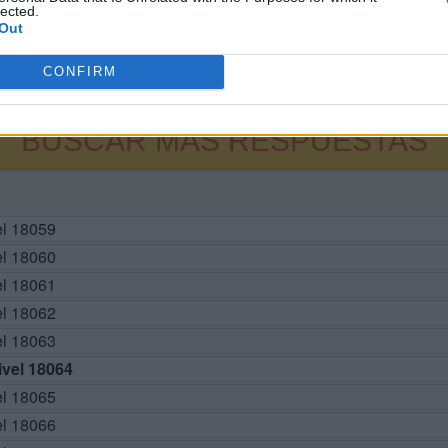
lected.
Out
CONFIRM
BUSCAR MÁS RESPUESTAS
el 18059
el 18060
el 18061
el 18062
el 18063
vel 18064
el 18065
el 18066