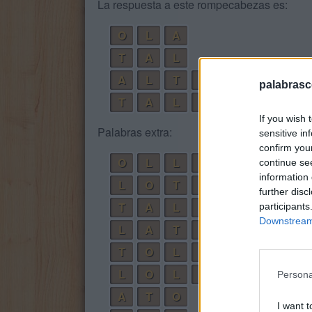
La respuesta a este rompecabezas es:
O
L
A
T
A
L
A
L
T
O
palabrasc
T
A
L
L
O
If you wish 
Palabras extra:
sensitive in
confirm you
O
L
L
A
continue se
information 
L
O
T
A
further disc
T
A
L
O
participants
Downstream 
L
A
T
O
T
O
L
A
L
O
L
A
Persona
A
T
O
I want t