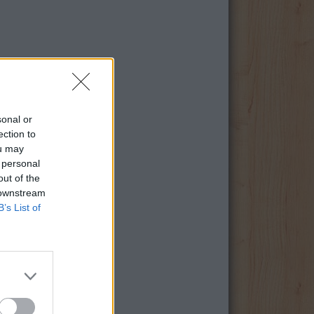
sonal or
ection to
ou may
 personal
out of the
 downstream
B’s List of