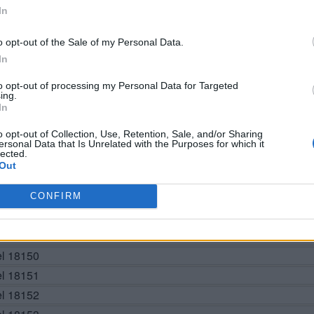
In
o opt-out of the Sale of my Personal Data.
In
BUSCAR MÁS RESPUESTAS
to opt-out of processing my Personal Data for Targeted
ing.
In
o opt-out of Collection, Use, Retention, Sale, and/or Sharing
el 18144
ersonal Data that Is Unrelated with the Purposes for which it
lected.
el 18145
Out
el 18146
el 18147
CONFIRM
el 18148
vel 18149
el 18150
el 18151
el 18152