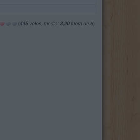
(
445
votos, media:
3,20
fuera de 5
)