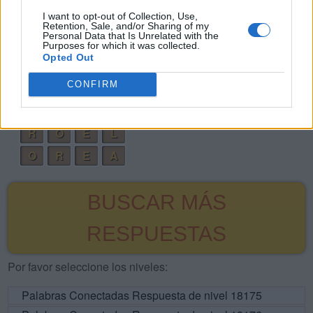
I want to opt-out of Collection, Use,
G
R
A
O
Retention, Sale, and/or Sharing of my
Personal Data that Is Unrelated with the
R
O
L
E
Purposes for which it was collected.
Opted Out
G
O
L
A
CONFIRM
E
R
R
O
E
R
G
O
R
O
E
L
O
R
E
A
BUSCAR MÁS
RESPUESTAS
Por favor seleccione los niveles:
Palabras Conectadas Respuesta de nivel 18175