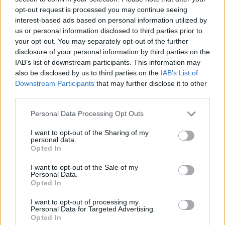
opt-out request is processed you may continue seeing
O
R
A
L
interest-based ads based on personal information utilized by
L
A
R
G
O
us or personal information disclosed to third parties prior to
your opt-out. You may separately opt-out of the further
R
E
G
L
A
disclosure of your personal information by third parties on the
R
O
G
A
R
IAB’s list of downstream participants. This information may
also be disclosed by us to third parties on the
IAB’s List of
R
E
G
A
R
Downstream Participants
that may further disclose it to other
third parties.
R
O
G
A
R
L
E
A
L
E
R
O
Personal Data Processing Opt Outs
R
E
G
A
L
I want to opt-out of the Sharing of my
personal data.
G
A
R
R
O
Opted In
A
L
O
E
I want to opt-out of the Sale of my
Personal Data.
L
E
G
A
Opted In
A
G
R
O
I want to opt-out of processing my
O
R
L
A
Personal Data for Targeted Advertising.
Opted In
O
L
E
A