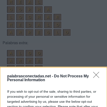
R
E
A
L
G
O
R
R
A
L
O
G
R
A
R
R
E
G
A
L
O
A
R
R
E
G
L
O
Palabras extra:
A
L
G
O
A
R
R
E
O
R
A
R
O
L
E
R
palabrasconectadas.net -
Do Not Process My
Personal Information
L
E
G
A
R
L
O
G
R
A
If you wish to opt-out of the sale, sharing to third parties, or
processing of your personal or sensitive information for
L
O
G
R
E
targeted advertising by us, please use the below opt-out
A
L
E
G
R
O
section to confirm your selection. Please note that after your