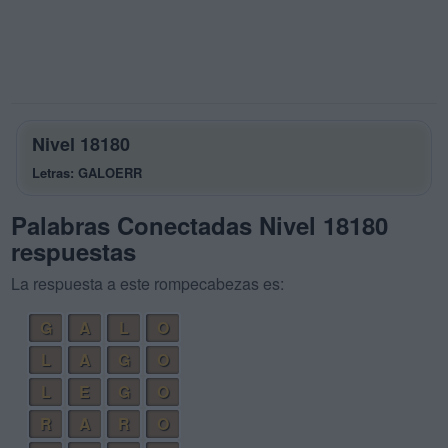
Nivel 18180
Letras: GALOERR
Palabras Conectadas Nivel 18180
respuestas
La respuesta a este rompecabezas es:
G
A
L
O
L
A
G
O
L
E
G
O
R
A
R
O