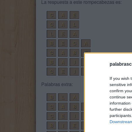
La respuesta a este rompecabezas es:
C
A
E
C
A
L
L
E
A
B
E
C
A
C
A
B
E
B
A
I
L
E
palabrasc
C
E
I
B
A
L
If you wish 
Palabras extra:
sensitive in
confirm you
B
L
A
continue se
information 
C
A
B
L
E
further disc
C
E
I
B
A
participants
Downstream 
B
I
E
L
A