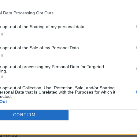
l Data Processing Opt Outs
o opt-out of the Sharing of my personal data.
In
o opt-out of the Sale of my Personal Data.
In
to opt-out of processing my Personal Data for Targeted
ing.
In
o opt-out of Collection, Use, Retention, Sale, and/or Sharing
BUSCAR MÁS RESPUESTAS
ersonal Data that Is Unrelated with the Purposes for which it
lected.
Out
CONFIRM
el 18397
el 18398
el 18399