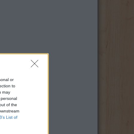
sonal or
ection to
ou may
 personal
out of the
 downstream
B’s List of