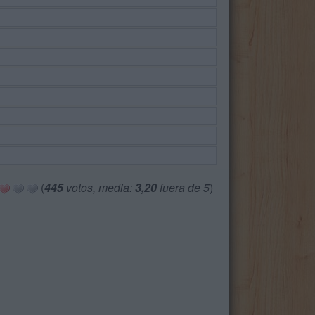
(
445
votos, media:
3,20
fuera de 5
)