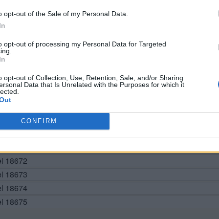
o opt-out of the Sale of my Personal Data.
BUSCAR MÁS RESPUESTAS
In
to opt-out of processing my Personal Data for Targeted
ing.
In
el 18665
el 18666
o opt-out of Collection, Use, Retention, Sale, and/or Sharing
ersonal Data that Is Unrelated with the Purposes for which it
el 18667
lected.
Out
el 18668
el 18669
CONFIRM
vel 18670
el 18671
el 18672
el 18673
el 18674
el 18675