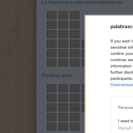
La respuesta a este rompecabezas es:
A
R
E
E
R
A
palabrasc
I
R
A
If you wish 
E
R
A
N
sensitive in
R
E
I
N
A
confirm you
continue se
R
E
I
N
A
R
information 
further disc
Palabras extra:
participants
Downstream 
A
R
R
E
A
I
R
E
R
I
E
R
A
Persona
R
I
A
I want t
R
E
A
Opted 