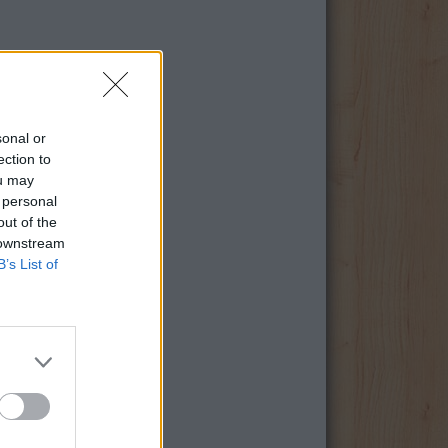
sonal or
ection to
ou may
 personal
out of the
 downstream
B’s List of