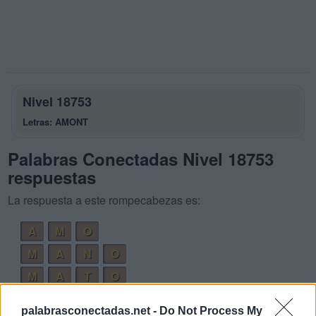
Nivel 18753
Letras: AMONT
Palabras Conectadas Nivel 18753
respuestas
La respuesta a este rompecabezas es:
A
M
O
M
A
N
O
M
A
T
O
N
A
T
O
palabrasconectadas.net -
Do Not Process My