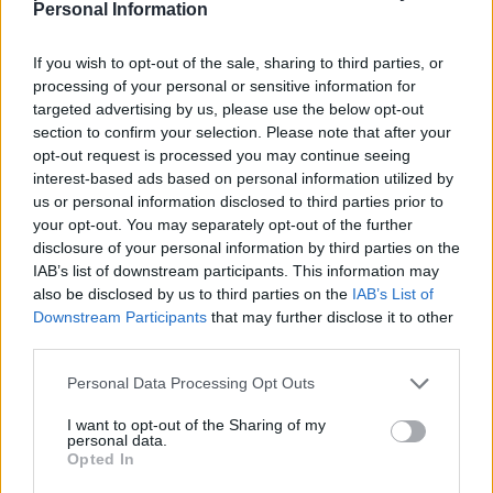
T
O
M
A
N
Personal Information
Palabras extra:
If you wish to opt-out of the sale, sharing to third parties, or
processing of your personal or sensitive information for
N
O
T
A
targeted advertising by us, please use the below opt-out
section to confirm your selection. Please note that after your
T
O
M
A
opt-out request is processed you may continue seeing
M
O
N
A
interest-based ads based on personal information utilized by
us or personal information disclosed to third parties prior to
M
O
N
T
A
your opt-out. You may separately opt-out of the further
M
A
N
T
O
disclosure of your personal information by third parties on the
IAB’s list of downstream participants. This information may
T
A
N
O
also be disclosed by us to third parties on the
IAB’s List of
T
O
N
A
Downstream Participants
that may further disclose it to other
third parties.
A
T
O
N
A
O
Personal Data Processing Opt Outs
T
A
N
I want to opt-out of the Sharing of my
personal data.
T
O
A
Opted In
M
O
A