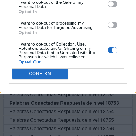
I want to opt-out of the Sale of my
Personal Data.
Opted In
BUSCAR MÁS
I want to opt-out of processing my
Personal Data for Targeted Advertising.
RESPUESTAS
Opted In
I want to opt-out of Collection, Use,
Por favor seleccione los niveles:
Retention, Sale, and/or Sharing of my
Personal Data that Is Unrelated with the
Purposes for which it was collected.
Palabras Conectadas Respuesta de nivel 18748
Opted Out
Palabras Conectadas Respuesta de nivel 18749
CONFIRM
Palabras Conectadas Respuesta de nivel 18750
Palabras Conectadas Respuesta de nivel 18751
Palabras Conectadas Respuesta de nivel 18752
Palabras Conectadas Respuesta de nivel 18753
Palabras Conectadas Respuesta de nivel 18754
Palabras Conectadas Respuesta de nivel 18755
Palabras Conectadas Respuesta de nivel 18756