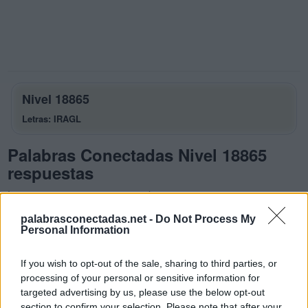
Nivel 18865
Letras: IRAGL
Palabras Conectadas Nivel 18865
respuestas
La respuesta a este rompecabezas es:
palabrasconectadas.net -
Do Not Process My
I
R
A
Personal Information
G
I
R
A
If you wish to opt-out of the sale, sharing to third parties, or
L
I
G
A
processing of your personal or sensitive information for
L
I
R
A
targeted advertising by us, please use the below opt-out
section to confirm your selection. Please note that after your