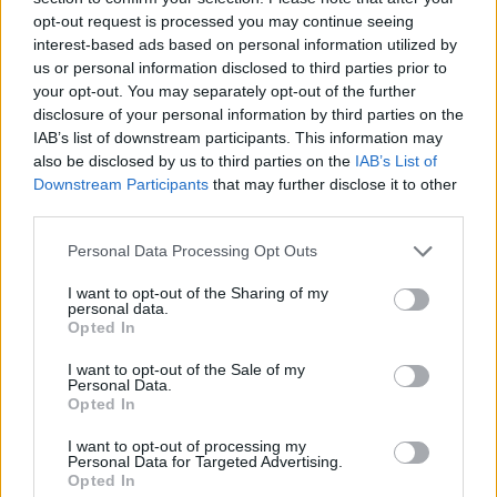
G
R
I
A
L
opt-out request is processed you may continue seeing
interest-based ads based on personal information utilized by
Palabras extra:
us or personal information disclosed to third parties prior to
your opt-out. You may separately opt-out of the further
L
I
G
A
R
disclosure of your personal information by third parties on the
L
I
A
R
IAB’s list of downstream participants. This information may
also be disclosed by us to third parties on the
IAB’s List of
L
A
R
Downstream Participants
that may further disclose it to other
third parties.
R
I
A
A
L
I
Personal Data Processing Opt Outs
I want to opt-out of the Sharing of my
personal data.
BUSCAR MÁS
Opted In
RESPUESTAS
I want to opt-out of the Sale of my
Personal Data.
Opted In
Por favor seleccione los niveles:
I want to opt-out of processing my
Personal Data for Targeted Advertising.
Palabras Conectadas Respuesta de nivel 18860
Opted In