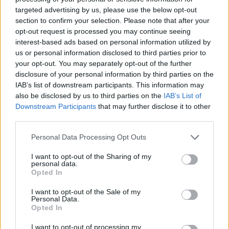
T
A
S
A
targeted advertising by us, please use the below opt-out
J
U
S
T
A
section to confirm your selection. Please note that after your
opt-out request is processed you may continue seeing
A
J
U
S
T
A
interest-based ads based on personal information utilized by
us or personal information disclosed to third parties prior to
Palabras extra:
your opt-out. You may separately opt-out of the further
disclosure of your personal information by third parties on the
A
S
T
A
IAB’s list of downstream participants. This information may
also be disclosed by us to third parties on the
IAB’s List of
A
T
A
S
Downstream Participants
that may further disclose it to other
S
A
J
A
third parties.
A
J
A
Personal Data Processing Opt Outs
T
A
S
I want to opt-out of the Sharing of my
personal data.
Opted In
BUSCAR MÁS
I want to opt-out of the Sale of my
Personal Data.
RESPUESTAS
Opted In
Por favor seleccione los niveles:
I want to opt-out of processing my