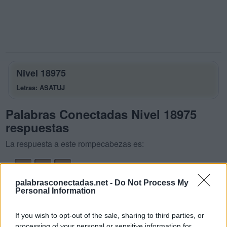
Nivel 18975
Letras: ASATUJ
Palabras Conectadas Nivel 18975
respuestas
La respuesta a este rompecabezas es:
A
S
A
A
T
A
palabrasconectadas.net -
Do Not Process My
Personal Information
T
U
S
U
S
A
If you wish to opt-out of the sale, sharing to third parties, or
processing of your personal or sensitive information for