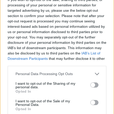
V
O
T
O
processing of your personal or sensitive information for
S
U
S
T
O
targeted advertising by us, please use the below opt-out
section to confirm your selection. Please note that after your
S
O
S
T
U
V
O
opt-out request is processed you may continue seeing
interest-based ads based on personal information utilized by
Palabras extra:
us or personal information disclosed to third parties prior to
your opt-out. You may separately opt-out of the further
T
U
S
disclosure of your personal information by third parties on the
V
O
S
IAB’s list of downstream participants. This information may
also be disclosed by us to third parties on the
IAB’s List of
T
O
S
Downstream Participants
that may further disclose it to other
third parties.
S
O
S
O
S
O
Personal Data Processing Opt Outs
U
S
O
I want to opt-out of the Sharing of my
personal data.
O
T
O
Opted In
I want to opt-out of the Sale of my
BUSCAR MÁS
Personal Data.
Opted In