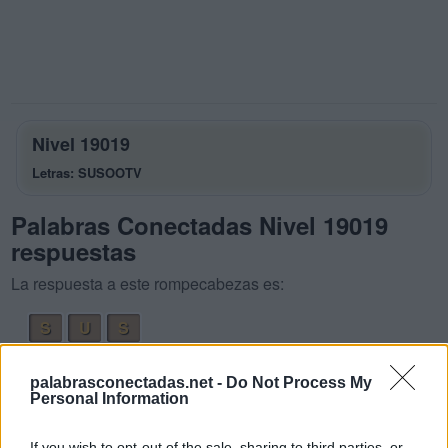
Nivel 19019
Letras: SUSOOTV
Palabras Conectadas Nivel 19019
respuestas
La respuesta a este rompecabezas es:
S
U
S
S
O
S
O
palabrasconectadas.net -
Do Not Process My
S
O
T
O
Personal Information
T
U
V
O
If you wish to opt-out of the sale, sharing to third parties, or