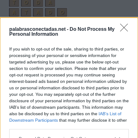
T
O
D
A
A
T
A
D
O
B
A
T
I
D
A
palabrasconectadas.net -
Do Not Process My
B
A
T
I
D
O
Personal Information
A
B
A
T
I
D
O
If you wish to opt-out of the sale, sharing to third parties, or
Palabras extra:
processing of your personal or sensitive information for
targeted advertising by us, please use the below opt-out
B
O
T
A
section to confirm your selection. Please note that after your
opt-out request is processed you may continue seeing
D
A
T
A
interest-based ads based on personal information utilized by
A
B
A
D
us or personal information disclosed to third parties prior to
your opt-out. You may separately opt-out of the further
O
D
I
A
disclosure of your personal information by third parties on the
O
D
I
A
B
A
IAB’s list of downstream participants. This information may
also be disclosed by us to third parties on the
IAB’s List of
D
O
T
A
B
A
Downstream Participants
that may further disclose it to other
third parties.
B
O
T
A
D
A
B
I
O
T
A