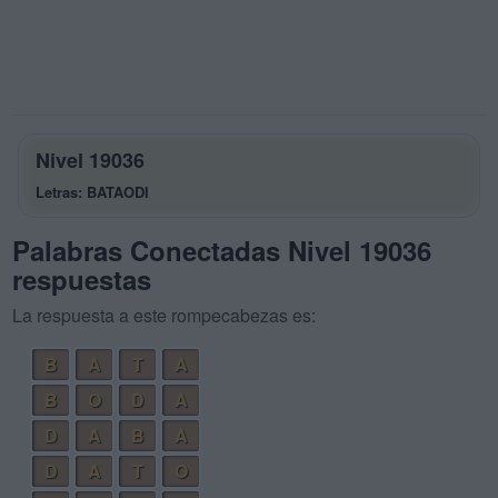
Nivel 19036
Letras: BATAODI
Palabras Conectadas Nivel 19036
respuestas
La respuesta a este rompecabezas es:
B
A
T
A
B
O
D
A
D
A
B
A
D
A
T
O