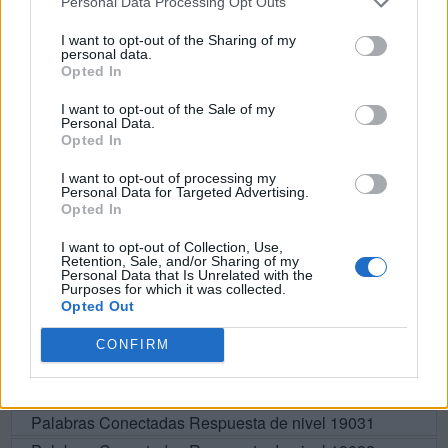
Personal Data Processing Opt Outs
B
A
D
A
I want to opt-out of the Sharing of my
personal data.
D
O
T
A
Opted In
T
O
B
A
I want to opt-out of the Sale of my
Personal Data.
B
A
T
O
Opted In
T
O
A
D
I want to opt-out of processing my
D
I
T
A
Personal Data for Targeted Advertising.
Opted In
T
A
B
A
I want to opt-out of Collection, Use,
Retention, Sale, and/or Sharing of my
Personal Data that Is Unrelated with the
BUSCAR MÁS
Purposes for which it was collected.
Opted Out
RESPUESTAS
CONFIRM
Por favor seleccione los niveles:
Palabras Conectadas Respuesta de nivel 19031