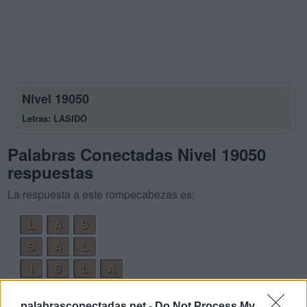
Nivel 19050
Letras: LASIDÓ
Palabras Conectadas Nivel 19050
respuestas
La respuesta a este rompecabezas es:
L
A
S
S
A
L
I
S
L
A
L
I
S
A
palabrasconectadas.net -
Do Not Process My