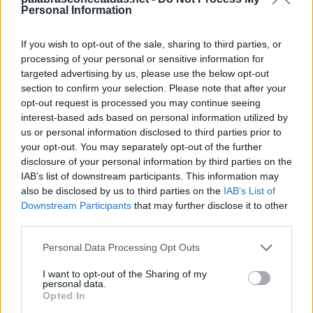
S
I
D
A
Personal Information
S
A
L
D
Ó
If you wish to opt-out of the sale, sharing to third parties, or
S
Ó
L
I
D
A
processing of your personal or sensitive information for
targeted advertising by us, please use the below opt-out
Palabras extra:
section to confirm your selection. Please note that after your
opt-out request is processed you may continue seeing
D
A
S
interest-based ads based on personal information utilized by
I
D
A
us or personal information disclosed to third parties prior to
your opt-out. You may separately opt-out of the further
S
A
L
I
Ó
disclosure of your personal information by third parties on the
A
D
I
Ó
S
IAB’s list of downstream participants. This information may
also be disclosed by us to third parties on the
IAB’s List of
S
A
L
I
D
Downstream Participants
that may further disclose it to other
third parties.
A
I
S
L
Ó
D
A
I
S
Personal Data Processing Opt Outs
D
I
A
L
I want to opt-out of the Sharing of my
personal data.
S
A
L
Ó
Opted In
A
L
Ó