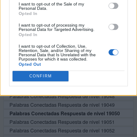
I want to opt-out of the Sale of my
Personal Data.
A
L
I
Opted In
I want to opt-out of processing my
BUSCAR MÁS
Personal Data for Targeted Advertising.
Opted In
RESPUESTAS
I want to opt-out of Collection, Use,
Retention, Sale, and/or Sharing of my
Personal Data that Is Unrelated with the
Por favor seleccione los niveles:
Purposes for which it was collected.
Opted Out
Palabras Conectadas Respuesta de nivel 19045
CONFIRM
Palabras Conectadas Respuesta de nivel 19046
Palabras Conectadas Respuesta de nivel 19047
Palabras Conectadas Respuesta de nivel 19048
Palabras Conectadas Respuesta de nivel 19049
Palabras Conectadas Respuesta de nivel 19050
Palabras Conectadas Respuesta de nivel 19051
Palabras Conectadas Respuesta de nivel 19052