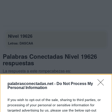
Nivel 19626
Letras: DASCAA
Palabras Conectadas Nivel 19626
respuestas
La respuesta a este rompecabezas es:
D
A
S
palabrasconectadas.net -
Do Not Process My
Personal Information
C
A
D
A
C
A
S
A
If you wish to opt-out of the sale, sharing to third parties, or
processing of your personal or sensitive information for
S
A
C
A
targeted advertising by us, please use the below opt-out