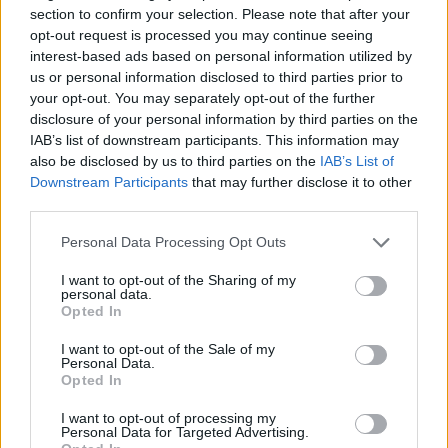
S
A
C
A
D
section to confirm your selection. Please note that after your
opt-out request is processed you may continue seeing
C
A
S
A
D
A
interest-based ads based on personal information utilized by
us or personal information disclosed to third parties prior to
Palabras extra:
your opt-out. You may separately opt-out of the further
disclosure of your personal information by third parties on the
A
S
A
IAB’s list of downstream participants. This information may
A
S
A
D
A
also be disclosed by us to third parties on the
IAB’s List of
Downstream Participants
that may further disclose it to other
S
A
C
A
D
A
third parties.
A
S
A
D
Personal Data Processing Opt Outs
A
C
A
I want to opt-out of the Sharing of my
personal data.
Opted In
BUSCAR MÁS
I want to opt-out of the Sale of my
RESPUESTAS
Personal Data.
Opted In
Por favor seleccione los niveles:
I want to opt-out of processing my
Personal Data for Targeted Advertising.