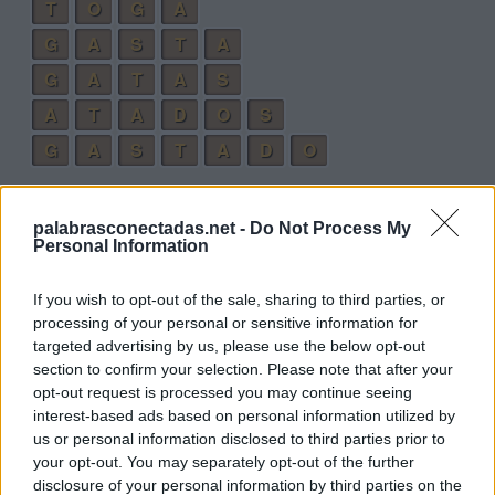
T
O
G
A
G
A
S
T
A
G
A
T
A
S
A
T
A
D
O
S
G
A
S
T
A
D
O
Palabras extra:
palabrasconectadas.net -
Do Not Process My
G
A
T
O
Personal Information
D
A
T
O
If you wish to opt-out of the sale, sharing to third parties, or
D
A
T
A
processing of your personal or sensitive information for
targeted advertising by us, please use the below opt-out
G
O
T
A
section to confirm your selection. Please note that after your
G
A
S
T
O
opt-out request is processed you may continue seeing
interest-based ads based on personal information utilized by
A
G
O
T
A
us or personal information disclosed to third parties prior to
S
O
G
A
your opt-out. You may separately opt-out of the further
disclosure of your personal information by third parties on the
D
A
G
A