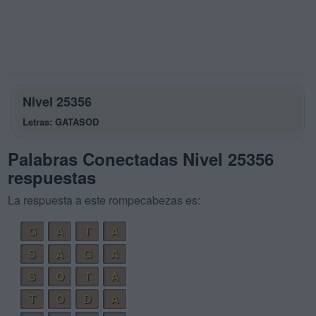
Nivel 25356
Letras: GATASOD
Palabras Conectadas Nivel 25356
respuestas
La respuesta a este rompecabezas es:
G
A
T
A
S
A
G
A
S
O
T
A
T
O
D
A