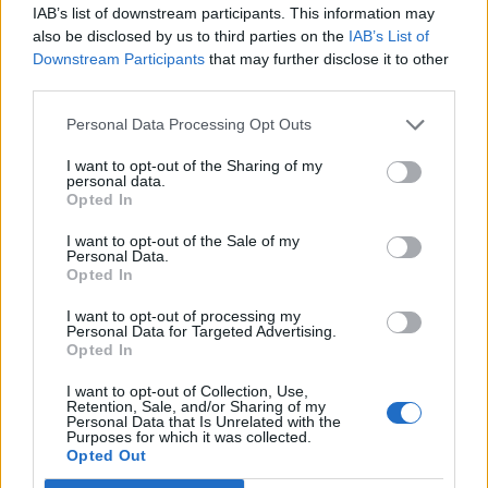
IAB’s list of downstream participants. This information may
S
A
T
O
also be disclosed by us to third parties on the
IAB’s List of
Downstream Participants
that may further disclose it to other
T
A
S
A
third parties.
S
O
D
A
Personal Data Processing Opt Outs
D
O
T
A
I want to opt-out of the Sharing of my
T
O
A
D
personal data.
Opted In
G
O
D
A
T
O
S
A
I want to opt-out of the Sale of my
Personal Data.
G
A
S
A
Opted In
A
S
T
A
I want to opt-out of processing my
Personal Data for Targeted Advertising.
A
S
A
D
Opted In
A
T
A
S
I want to opt-out of Collection, Use,
Retention, Sale, and/or Sharing of my
A
S
A
D
O
Personal Data that Is Unrelated with the
Purposes for which it was collected.
A
D
O
S
A
Opted Out
A
T
A
D
O