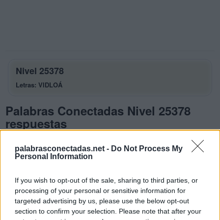
Nivel 25378
Letras: VIDLOÁ
Palabras Conectadas Nivel 25378
respuestas
La respuesta a este rompecabezas es:
palabrasconectadas.net -
Do Not Process My
Personal Information
V
I
D
V
I
L
If you wish to opt-out of the sale, sharing to third parties, or
processing of your personal or sensitive information for
D
I
L
O
targeted advertising by us, please use the below opt-out
D
I
V
O
section to confirm your selection. Please note that after your