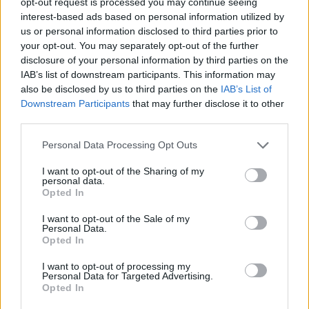
opt-out request is processed you may continue seeing
V
I
L
O
interest-based ads based on personal information utilized by
Á
V
I
D
O
us or personal information disclosed to third parties prior to
your opt-out. You may separately opt-out of the further
V
Á
L
I
D
O
disclosure of your personal information by third parties on the
IAB’s list of downstream participants. This information may
Palabras extra:
also be disclosed by us to third parties on the
IAB’s List of
Downstream Participants
that may further disclose it to other
V
I
O
third parties.
I
D
O
Personal Data Processing Opt Outs
I want to opt-out of the Sharing of my
BUSCAR MÁS
personal data.
Opted In
RESPUESTAS
I want to opt-out of the Sale of my
Personal Data.
Por favor seleccione los niveles:
Opted In
I want to opt-out of processing my
Palabras Conectadas Respuesta de nivel 25373
Personal Data for Targeted Advertising.
Palabras Conectadas Respuesta de nivel 25374
Opted In
Palabras Conectadas Respuesta de nivel 25375