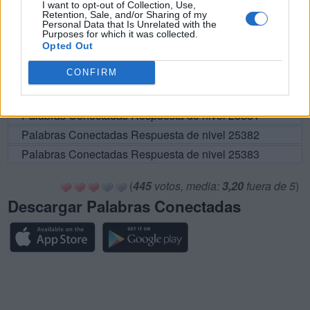
I want to opt-out of Collection, Use,
Retention, Sale, and/or Sharing of my
Palabras Conectadas Respuesta de nivel 25376
Personal Data that Is Unrelated with the
Purposes for which it was collected.
Palabras Conectadas Respuesta de nivel 25377
Opted Out
Palabras Conectadas Respuesta de nivel 25378
CONFIRM
Palabras Conectadas Respuesta de nivel 25379
Palabras Conectadas Respuesta de nivel 25380
Palabras Conectadas Respuesta de nivel 25381
Palabras Conectadas Respuesta de nivel 25382
Palabras Conectadas Respuesta de nivel 25383
(
445
votos, media:
3,20
fuera de 5
)
Descargar Palabras Conectadas