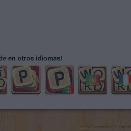
e en otros idiomas!
PalabrasConectadas.net is not affil