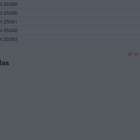
el 25389
el 25390
el 25391
el 25392
el 25393
das