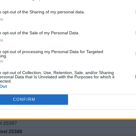
o opt-out of the Sharing of my personal data.
In
o opt-out of the Sale of my Personal Data.
In
to opt-out of processing my Personal Data for Targeted
ing.
BUSCAR MÁS RESPUESTAS
In
o opt-out of Collection, Use, Retention, Sale, and/or Sharing
ersonal Data that Is Unrelated with the Purposes for which it
lected.
Out
el 25383
el 25384
CONFIRM
el 25385
el 25386
el 25387
vel 25388