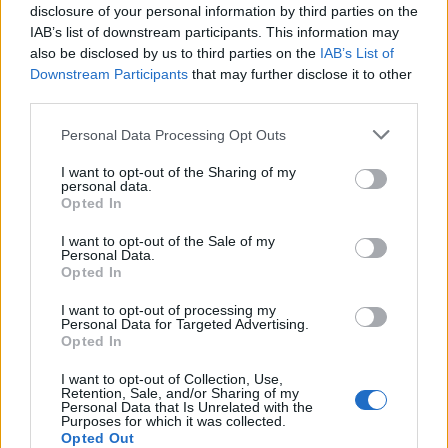
Q
U
I
E
N
disclosure of your personal information by third parties on the
IAB’s list of downstream participants. This information may
Q
U
I
N
C
E
also be disclosed by us to third parties on the
IAB’s List of
Downstream Participants
that may further disclose it to other
third parties.
BUSCAR MÁS
Personal Data Processing Opt Outs
RESPUESTAS
I want to opt-out of the Sharing of my
personal data.
Por favor seleccione los niveles:
Opted In
Palabras Conectadas Respuesta de nivel 25661
I want to opt-out of the Sale of my
Personal Data.
Palabras Conectadas Respuesta de nivel 25662
Opted In
Palabras Conectadas Respuesta de nivel 25663
I want to opt-out of processing my
Palabras Conectadas Respuesta de nivel 25664
Personal Data for Targeted Advertising.
Opted In
Palabras Conectadas Respuesta de nivel 25665
Palabras Conectadas Respuesta de nivel 25666
I want to opt-out of Collection, Use,
Retention, Sale, and/or Sharing of my
Palabras Conectadas Respuesta de nivel 25667
Personal Data that Is Unrelated with the
Purposes for which it was collected.
Palabras Conectadas Respuesta de nivel 25668
Opted Out