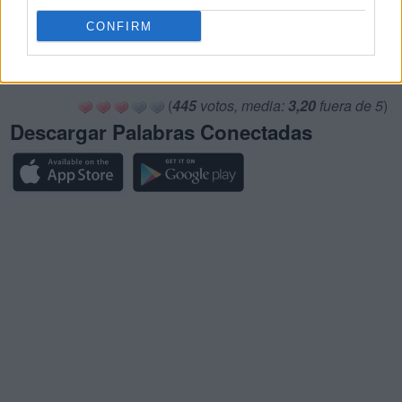
Palabras Conectadas Respuesta de nivel 25669
CONFIRM
Palabras Conectadas Respuesta de nivel 25670
Palabras Conectadas Respuesta de nivel 25671
(
445
votos, media:
3,20
fuera de 5
)
Descargar Palabras Conectadas