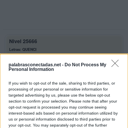
Nivel 25666
Letras: QUENCI
Palabras Conectadas Nivel 25666
palabrasconectadas.net -
Do Not Process My
respuestas
Personal Information
La respuesta a este rompecabezas es:
If you wish to opt-out of the sale, sharing to third parties, or
processing of your personal or sensitive information for
Q
U
E
targeted advertising by us, please use the below opt-out
section to confirm your selection. Please note that after your
U
N
E
opt-out request is processed you may continue seeing
C
I
E
N
interest-based ads based on personal information utilized by
us or personal information disclosed to third parties prior to
C
I
N
E
your opt-out. You may separately opt-out of the further