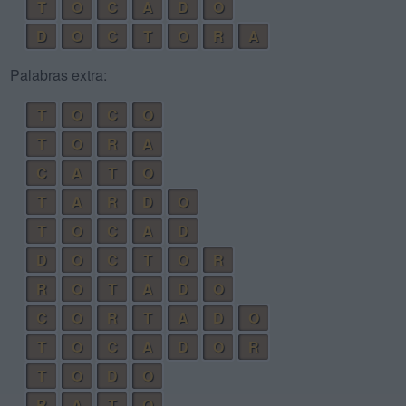
T
O
C
A
D
O
D
O
C
T
O
R
A
Palabras extra:
T
O
C
O
T
O
R
A
C
A
T
O
T
A
R
D
O
T
O
C
A
D
D
O
C
T
O
R
R
O
T
A
D
O
C
O
R
T
A
D
O
T
O
C
A
D
O
R
T
O
D
O
R
A
T
O