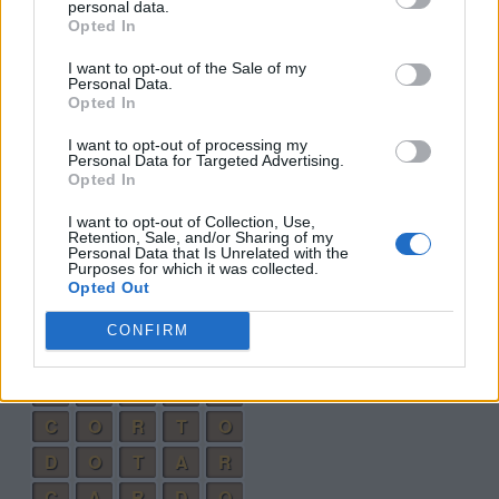
personal data.
Opted In
D
O
R
O
C
A
R
O
I want to opt-out of the Sale of my
Personal Data.
O
T
R
A
Opted In
A
R
D
O
I want to opt-out of processing my
Personal Data for Targeted Advertising.
O
T
R
O
Opted In
A
C
T
O
I want to opt-out of Collection, Use,
Retention, Sale, and/or Sharing of my
A
R
C
O
Personal Data that Is Unrelated with the
Purposes for which it was collected.
O
R
C
A
Opted Out
O
R
C
O
CONFIRM
A
R
T
O
T
O
C
A
R
C
O
R
T
O
D
O
T
A
R
C
A
R
D
O