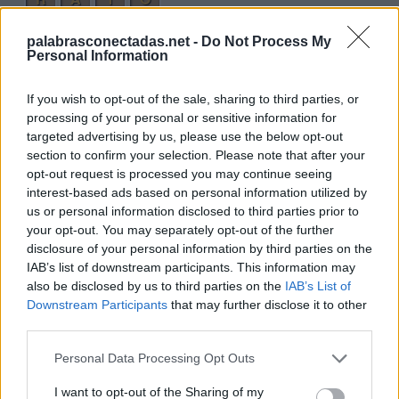
R
O
T
O
palabrasconectadas.net -
Do Not Process My
D
A
T
O
Personal Information
R
O
C
A
If you wish to opt-out of the sale, sharing to third parties, or
T
O
R
O
processing of your personal or sensitive information for
targeted advertising by us, please use the below opt-out
T
A
C
O
section to confirm your selection. Please note that after your
C
O
R
O
opt-out request is processed you may continue seeing
interest-based ads based on personal information utilized by
C
O
D
O
us or personal information disclosed to third parties prior to
C
O
R
A
your opt-out. You may separately opt-out of the further
disclosure of your personal information by third parties on the
C
O
T
A
IAB’s list of downstream participants. This information may
C
O
T
O
also be disclosed by us to third parties on the
IAB’s List of
Downstream Participants
that may further disclose it to other
R
O
D
A
third parties.
D
O
T
A
Personal Data Processing Opt Outs
C
O
D
A
I want to opt-out of the Sharing of my
T
O
A
D