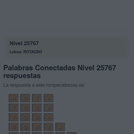
Nivel 25767
Letras: ROTACDO
Palabras Conectadas Nivel 25767
respuestas
La respuesta a este rompecabezas es:
R
O
T
A
T
O
C
A
T
O
D
A
C
O
R
T
A