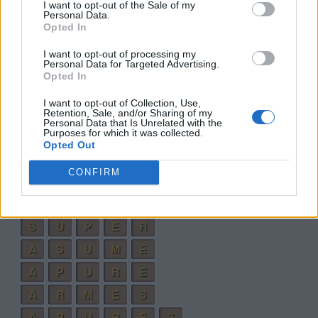
I want to opt-out of the Sale of my
Personal Data.
A
R
E
S
Opted In
R
E
U
M
A
I want to opt-out of processing my
Personal Data for Targeted Advertising.
P
E
S
A
R
Opted In
P
R
E
S
A
I want to opt-out of Collection, Use,
S
U
M
A
R
Retention, Sale, and/or Sharing of my
Personal Data that Is Unrelated with the
Purposes for which it was collected.
M
E
R
A
S
Opted Out
S
E
R
P
A
CONFIRM
S
U
P
R
A
R
A
S
P
E
S
U
P
E
R
A
S
U
M
E
A
P
U
R
E
A
R
M
E
S
A
P
U
R
E
S