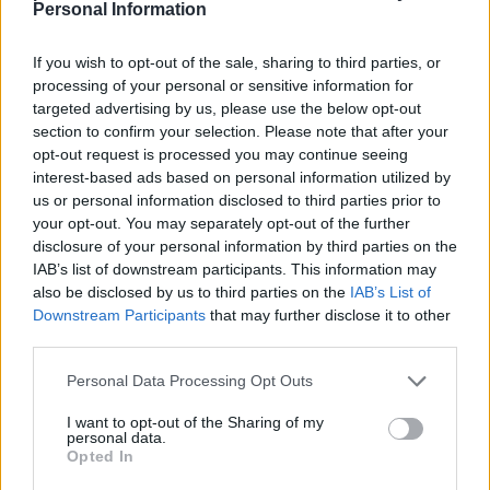
Personal Information
M
U
S
A
If you wish to opt-out of the sale, sharing to third parties, or
P
A
S
E
processing of your personal or sensitive information for
P
U
M
A
targeted advertising by us, please use the below opt-out
section to confirm your selection. Please note that after your
P
E
R
A
opt-out request is processed you may continue seeing
R
A
P
E
interest-based ads based on personal information utilized by
us or personal information disclosed to third parties prior to
S
U
M
E
your opt-out. You may separately opt-out of the further
M
U
R
A
disclosure of your personal information by third parties on the
IAB’s list of downstream participants. This information may
R
E
M
A
also be disclosed by us to third parties on the
IAB’s List of
P
A
R
E
Downstream Participants
that may further disclose it to other
third parties.
E
R
A
S
A
M
E
S
Personal Data Processing Opt Outs
A
R
M
E
I want to opt-out of the Sharing of my
personal data.
U
S
A
R
Opted In
U
R
E
A