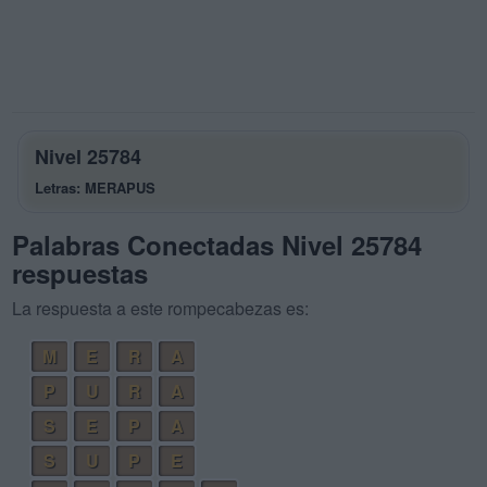
Nivel 25784
Letras: MERAPUS
Palabras Conectadas Nivel 25784
respuestas
La respuesta a este rompecabezas es:
M
E
R
A
P
U
R
A
S
E
P
A
S
U
P
E