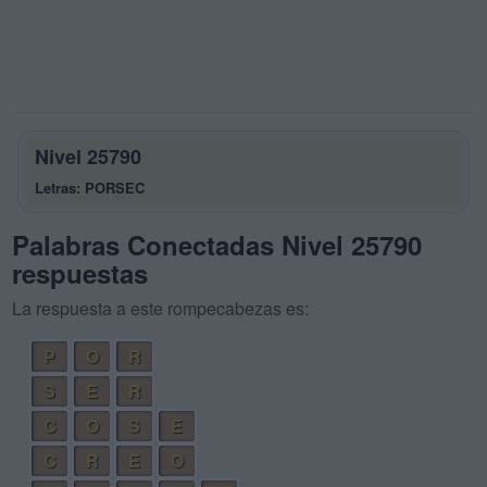
Nivel 25790
Letras: PORSEC
Palabras Conectadas Nivel 25790
respuestas
La respuesta a este rompecabezas es:
P
O
R
S
E
R
C
O
S
E
C
R
E
O