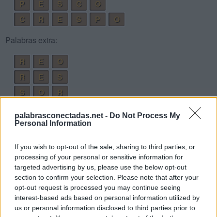
P
E
S
C
O
C
R
E
S
P
O
Palabras extra:
R
E
O
R
E
S
S
O
R
P
O
S
palabrasconectadas.net -
Do Not Process My
C
E
P
O
Personal Information
P
E
R
O
If you wish to opt-out of the sale, sharing to third parties, or
P
E
O
R
processing of your personal or sensitive information for
targeted advertising by us, please use the below opt-out
P
E
S
O
section to confirm your selection. Please note that after your
C
O
S
E
R
opt-out request is processed you may continue seeing
interest-based ads based on personal information utilized by
P
R
O
us or personal information disclosed to third parties prior to
R
O
E