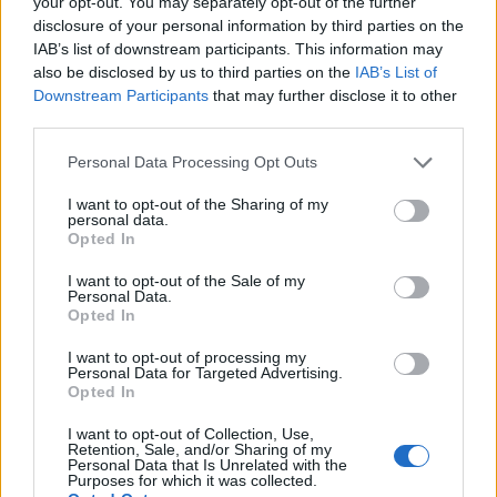
your opt-out. You may separately opt-out of the further
disclosure of your personal information by third parties on the
E
R
O
IAB’s list of downstream participants. This information may
E
S
O
also be disclosed by us to third parties on the
IAB’s List of
Downstream Participants
that may further disclose it to other
E
C
O
third parties.
O
R
E
Personal Data Processing Opt Outs
O
S
E
I want to opt-out of the Sharing of my
C
E
R
O
personal data.
Opted In
S
E
C
O
R
O
C
E
I want to opt-out of the Sale of my
Personal Data.
R
O
S
E
Opted In
C
O
P
E
I want to opt-out of processing my
Personal Data for Targeted Advertising.
P
O
S
E
Opted In
O
C
R
E
I want to opt-out of Collection, Use,
Retention, Sale, and/or Sharing of my
O
R
C
E
Personal Data that Is Unrelated with the
Purposes for which it was collected.
P
R
E
S
O