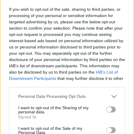
L
E
J
A
N
A
If you wish to opt-out of the sale, sharing to third parties, or
Palabras extra:
processing of your personal or sensitive information for
targeted advertising by us, please use the below opt-out
A
J
A
section to confirm your selection. Please note that after your
opt-out request is processed you may continue seeing
A
L
A
interest-based ads based on personal information utilized by
L
A
N
A
us or personal information disclosed to third parties prior to
your opt-out. You may separately opt-out of the further
L
A
J
A
disclosure of your personal information by third parties on the
N
A
J
A
IAB’s list of downstream participants. This information may
also be disclosed by us to third parties on the
IAB’s List of
J
A
L
E
N
Downstream Participants
that may further disclose it to other
third parties.
A
L
E
J
A
N
A
L
E
A
Personal Data Processing Opt Outs
A
L
E
J
A
I want to opt-out of the Sharing of my
personal data.
A
J
E
N
A
Opted In
A
N
E
J
A
I want to opt-out of the Sale of my
Personal Data.