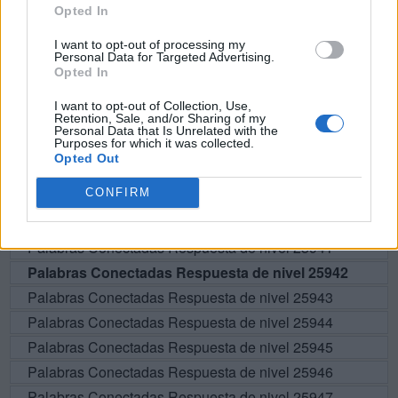
Opted In
BUSCAR MÁS
I want to opt-out of processing my
Personal Data for Targeted Advertising.
RESPUESTAS
Opted In
I want to opt-out of Collection, Use,
Por favor seleccione los niveles:
Retention, Sale, and/or Sharing of my
Personal Data that Is Unrelated with the
Purposes for which it was collected.
Palabras Conectadas Respuesta de nivel 25937
Opted Out
Palabras Conectadas Respuesta de nivel 25938
CONFIRM
Palabras Conectadas Respuesta de nivel 25939
Palabras Conectadas Respuesta de nivel 25940
Palabras Conectadas Respuesta de nivel 25941
Palabras Conectadas Respuesta de nivel 25942
Palabras Conectadas Respuesta de nivel 25943
Palabras Conectadas Respuesta de nivel 25944
Palabras Conectadas Respuesta de nivel 25945
Palabras Conectadas Respuesta de nivel 25946
Palabras Conectadas Respuesta de nivel 25947