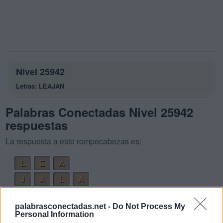
Nivel 25942
Letras: LEAJAN
Palabras Conectadas Nivel 25942
respuestas
La respuesta a este rompecabezas es:
L
E
A
J
A
L
A
L
E
A
N
palabrasconectadas.net -
Do Not Process My
J
A
L
E
A
Personal Information