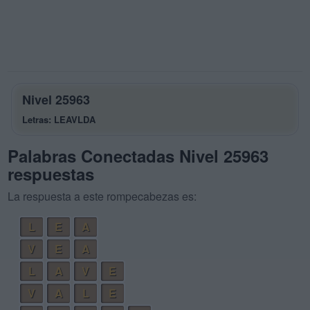
Nivel 25963
Letras: LEAVLDA
Palabras Conectadas Nivel 25963
respuestas
La respuesta a este rompecabezas es:
L
E
A
V
E
A
L
A
V
E
V
A
L
E