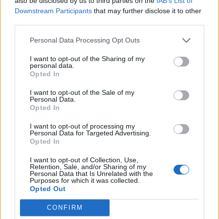
also be disclosed by us to third parties on the
IAB’s List of
Downstream Participants
that may further disclose it to other
L
L
A
V
E
third parties.
V
A
L
L
E
Personal Data Processing Opt Outs
V
E
L
A
D
A
I want to opt-out of the Sharing of my
A
V
E
personal data.
Opted In
L
A
D
A
A
V
A
L
I want to opt-out of the Sale of my
Personal Data.
E
L
L
A
Opted In
A
L
E
A
I want to opt-out of processing my
Personal Data for Targeted Advertising.
V
A
L
L
A
Opted In
D
A
L
L
A
I want to opt-out of Collection, Use,
Retention, Sale, and/or Sharing of my
D
A
L
L
E
Personal Data that Is Unrelated with the
Purposes for which it was collected.
A
L
D
E
A
Opted Out
CONFIRM