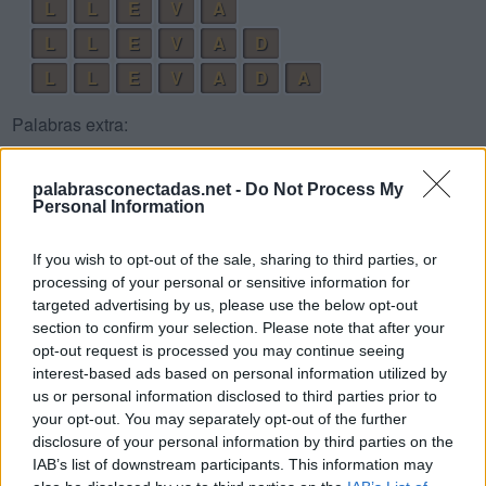
L
L
E
V
A
L
L
E
V
A
D
L
L
E
V
A
D
A
Palabras extra:
V
E
D
palabrasconectadas.net -
Do Not Process My
D
E
L
Personal Information
V
A
L
If you wish to opt-out of the sale, sharing to third parties, or
L
E
D
processing of your personal or sensitive information for
targeted advertising by us, please use the below opt-out
A
L
A
section to confirm your selection. Please note that after your
V
E
L
A
opt-out request is processed you may continue seeing
interest-based ads based on personal information utilized by
L
E
A
L
us or personal information disclosed to third parties prior to
L
A
V
A
your opt-out. You may separately opt-out of the further
disclosure of your personal information by third parties on the
V
E
D
A
IAB’s list of downstream participants. This information may
D
A
L
E