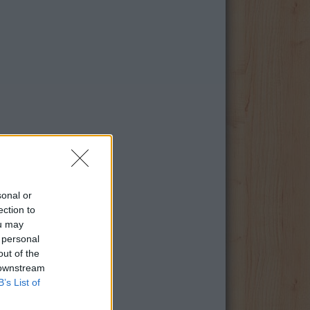
sonal or
ection to
ou may
 personal
out of the
 downstream
B’s List of