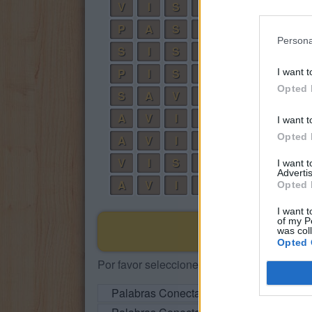
V
I
S
A
P
A
S
A
Persona
S
I
S
A
P
I
S
A
S
I want t
Opted 
S
A
V
I
A
A
V
I
S
P
A
I want t
Opted 
A
V
I
S
A
S
V
I
S
A
S
I want 
Advertis
A
V
I
S
A
Opted 
I want t
of my P
was col
Opted 
Por favor seleccione los niveles:
Palabras Conectadas Respuesta de niv