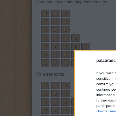
La respuesta a este rompecabezas es:
P
I
S
V
A
S
V
I
S
V
A
I
S
P
A
S
A
S
P
A
S
I
V
A
palabrasc
A
V
I
S
P
A
S
If you wish 
Palabras extra:
sensitive in
confirm you
V
I
P
continue se
A
S
A
information 
further disc
P
I
S
A
participants
P
A
V
A
Downstream 