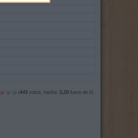
(
445
votos, media:
3,20
fuera de 5
)