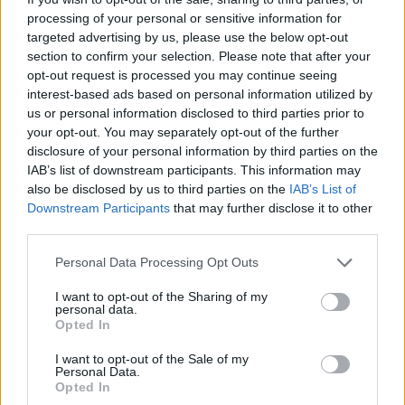
F
U
N
D
A
R
processing of your personal or sensitive information for
targeted advertising by us, please use the below opt-out
Palabras extra:
section to confirm your selection. Please note that after your
opt-out request is processed you may continue seeing
D
A
R
interest-based ads based on personal information utilized by
F
A
N
us or personal information disclosed to third parties prior to
your opt-out. You may separately opt-out of the further
U
N
A
disclosure of your personal information by third parties on the
A
U
N
IAB’s list of downstream participants. This information may
also be disclosed by us to third parties on the
IAB’s List of
D
U
N
A
Downstream Participants
that may further disclose it to other
third parties.
R
U
N
A
R
U
A
N
Personal Data Processing Opt Outs
F
U
N
D
A
I want to opt-out of the Sharing of my
personal data.
A
D
N
Opted In
I want to opt-out of the Sale of my
BUSCAR MÁS
Personal Data.
Opted In