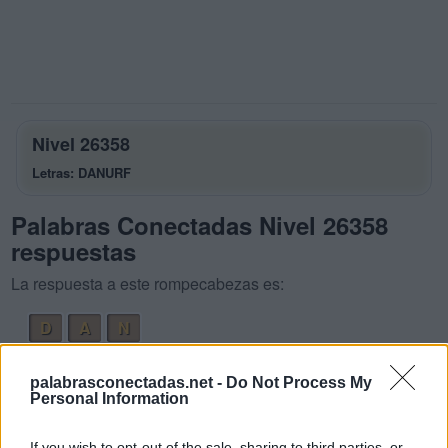
Nivel 26358
Letras: DANURF
Palabras Conectadas Nivel 26358
respuestas
La respuesta a este rompecabezas es:
D
A
N
D
U
R
A
palabrasconectadas.net -
Do Not Process My
R
U
D
A
Personal Information
D
U
R
A
N
If you wish to opt-out of the sale, sharing to third parties, or