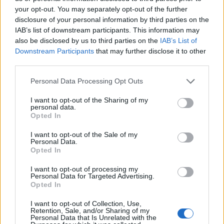
C
A
Í
D
A
your opt-out. You may separately opt-out of the further
disclosure of your personal information by third parties on the
Palabras extra:
IAB’s list of downstream participants. This information may
also be disclosed by us to third parties on the
IAB’s List of
C
A
D
Í
Downstream Participants
that may further disclose it to other
third parties.
BUSCAR MÁS
Personal Data Processing Opt Outs
RESPUESTAS
I want to opt-out of the Sharing of my
personal data.
Opted In
Por favor seleccione los niveles:
I want to opt-out of the Sale of my
Personal Data.
Palabras Conectadas Respuesta de nivel 26360
Opted In
Palabras Conectadas Respuesta de nivel 26361
I want to opt-out of processing my
Palabras Conectadas Respuesta de nivel 26362
Personal Data for Targeted Advertising.
Opted In
Palabras Conectadas Respuesta de nivel 26363
Palabras Conectadas Respuesta de nivel 26364
I want to opt-out of Collection, Use,
Retention, Sale, and/or Sharing of my
Palabras Conectadas Respuesta de nivel 26365
Personal Data that Is Unrelated with the