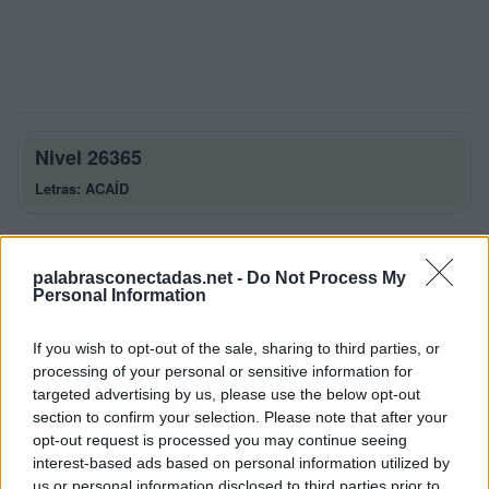
Nivel 26365
Letras: ACAÍD
Palabras Conectadas Nivel 26365
respuestas
palabrasconectadas.net -
Do Not Process My
Personal Information
La respuesta a este rompecabezas es:
If you wish to opt-out of the sale, sharing to third parties, or
A
C
A
processing of your personal or sensitive information for
C
Í
A
targeted advertising by us, please use the below opt-out
section to confirm your selection. Please note that after your
D
Í
A
opt-out request is processed you may continue seeing
C
A
D
A
interest-based ads based on personal information utilized by
us or personal information disclosed to third parties prior to