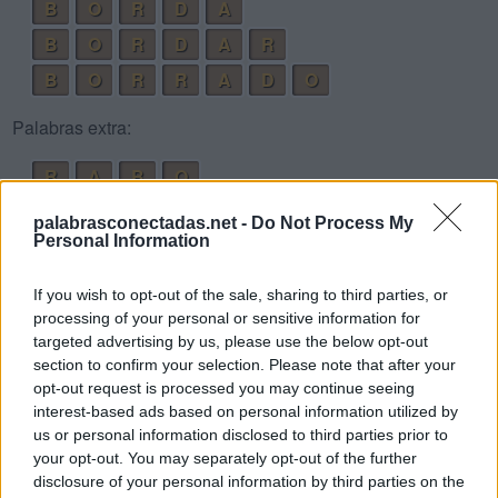
B
O
R
D
A
B
O
R
D
A
R
B
O
R
R
A
D
O
Palabras extra:
R
A
B
O
R
O
D
A
palabrasconectadas.net -
Do Not Process My
Personal Information
B
O
R
O
B
O
R
R
A
If you wish to opt-out of the sale, sharing to third parties, or
B
O
R
D
O
processing of your personal or sensitive information for
targeted advertising by us, please use the below opt-out
R
O
B
A
D
O
section to confirm your selection. Please note that after your
A
B
O
R
D
O
opt-out request is processed you may continue seeing
interest-based ads based on personal information utilized by
O
B
R
A
D
O
R
us or personal information disclosed to third parties prior to
D
O
R
O
your opt-out. You may separately opt-out of the further
disclosure of your personal information by third parties on the
A
B
R
O