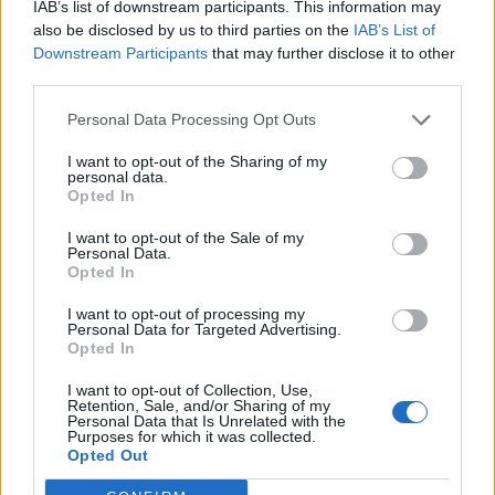
IAB’s list of downstream participants. This information may
also be disclosed by us to third parties on the
IAB’s List of
A
R
D
O
Downstream Participants
that may further disclose it to other
O
B
R
A
third parties.
O
R
A
R
Personal Data Processing Opt Outs
R
O
B
A
R
I want to opt-out of the Sharing of my
R
O
D
A
R
personal data.
Opted In
B
A
R
R
O
I want to opt-out of the Sale of my
D
O
R
A
R
Personal Data.
Opted In
A
D
O
R
O
O
B
R
A
R
I want to opt-out of processing my
Personal Data for Targeted Advertising.
Opted In
A
R
D
O
R
A
D
O
B
O
I want to opt-out of Collection, Use,
Retention, Sale, and/or Sharing of my
O
R
A
D
O
R
Personal Data that Is Unrelated with the
Purposes for which it was collected.
O
B
R
A
D
O
Opted Out