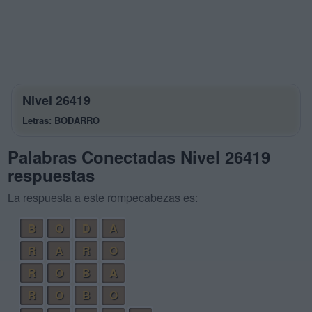
Nivel 26419
Letras: BODARRO
Palabras Conectadas Nivel 26419
respuestas
La respuesta a este rompecabezas es:
B
O
D
A
R
A
R
O
R
O
B
A
R
O
B
O