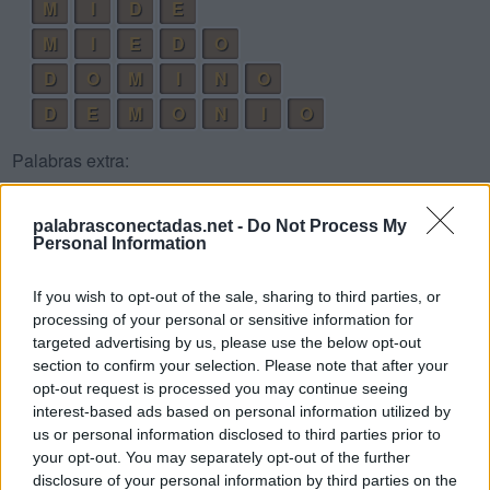
M
I
D
E
M
I
E
D
O
D
O
M
I
N
O
D
E
M
O
N
I
O
Palabras extra:
N
E
O
palabrasconectadas.net -
Do Not Process My
I
D
O
Personal Information
M
I
D
O
If you wish to opt-out of the sale, sharing to third parties, or
M
O
N
O
processing of your personal or sensitive information for
targeted advertising by us, please use the below opt-out
N
I
D
O
section to confirm your selection. Please note that after your
N
O
D
O
opt-out request is processed you may continue seeing
interest-based ads based on personal information utilized by
M
E
N
O
us or personal information disclosed to third parties prior to
M
E
D
I
O
your opt-out. You may separately opt-out of the further
disclosure of your personal information by third parties on the
M
O
N
D
O