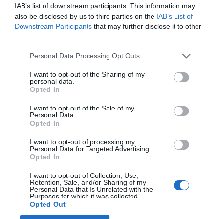
IAB’s list of downstream participants. This information may
D
O
M
I
N
E
also be disclosed by us to third parties on the
IAB’s List of
Downstream Participants
that may further disclose it to other
D
O
M
E
third parties.
D
O
N
E
Personal Data Processing Opt Outs
D
I
M
E
I want to opt-out of the Sharing of my
N
O
M
O
personal data.
Opted In
M
I
N
O
D
O
N
O
I want to opt-out of the Sale of my
Personal Data.
M
O
D
O
Opted In
O
D
I
E
I want to opt-out of processing my
Personal Data for Targeted Advertising.
O
D
I
O
Opted In
I
N
D
O
I want to opt-out of Collection, Use,
Retention, Sale, and/or Sharing of my
I
D
E
M
Personal Data that Is Unrelated with the
Purposes for which it was collected.
M
I
D
E
N
Opted Out
O
D
I
E
N