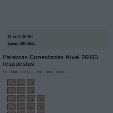
Nivel 26483
Letras: DENOIMO
Palabras Conectadas Nivel 26483
respuestas
La respuesta a este rompecabezas es:
D
E
N
D
O
N
D
I
N
O
D
O
M
O