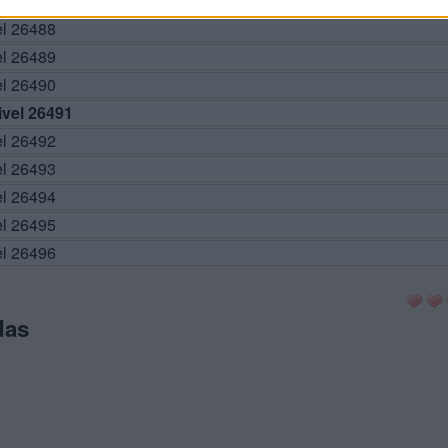
el 26487
el 26488
el 26489
el 26490
vel 26491
el 26492
el 26493
el 26494
el 26495
el 26496
das