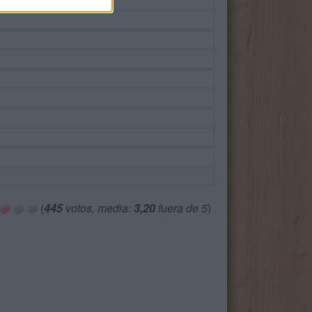
(
445
votos, media:
3,20
fuera de 5
)