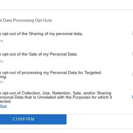
l Data Processing Opt Outs
o opt-out of the Sharing of my personal data.
In
o opt-out of the Sale of my Personal Data.
In
to opt-out of processing my Personal Data for Targeted
ing.
In
o opt-out of Collection, Use, Retention, Sale, and/or Sharing
BUSCAR MÁS RESPUESTAS
ersonal Data that Is Unrelated with the Purposes for which it
lected.
Out
CONFIRM
el 26486