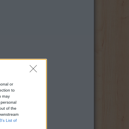
sonal or
ection to
ou may
 personal
out of the
 downstream
B’s List of