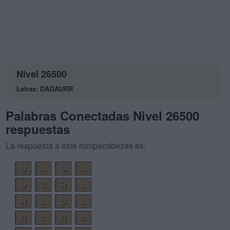
Nivel 26500
Letras: DAGAURR
Palabras Conectadas Nivel 26500
respuestas
La respuesta a este rompecabezas es:
D
A
G
A
D
U
R
A
R
A
D
A
R
A
R
A