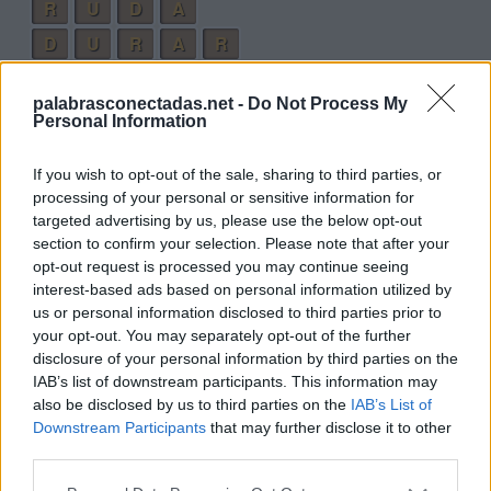
R
U
D
A
D
U
R
A
R
G
U
A
R
R
A
palabrasconectadas.net -
Do Not Process My
G
R
A
D
U
A
R
Personal Information
G
U
A
R
D
A
R
If you wish to opt-out of the sale, sharing to third parties, or
Palabras extra:
processing of your personal or sensitive information for
targeted advertising by us, please use the below opt-out
A
U
R
A
section to confirm your selection. Please note that after your
opt-out request is processed you may continue seeing
A
R
D
A
interest-based ads based on personal information utilized by
A
G
U
A
us or personal information disclosed to third parties prior to
your opt-out. You may separately opt-out of the further
A
R
A
R
disclosure of your personal information by third parties on the
G
A
R
R
A
IAB’s list of downstream participants. This information may
also be disclosed by us to third parties on the
IAB’s List of
G
R
A
D
A
Downstream Participants
that may further disclose it to other
third parties.
G
U
A
R
A
D
U
R
A
R
A