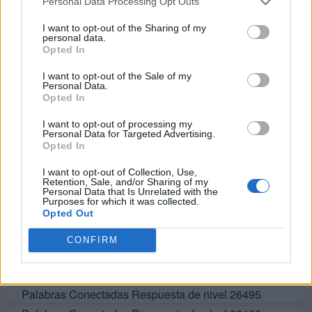
Personal Data Processing Opt Outs
G
U
A
R
D
A
I want to opt-out of the Sharing of my
personal data.
A
R
R
U
G
A
Opted In
A
D
R
A
I want to opt-out of the Sale of my
Personal Data.
D
R
A
G
A
Opted In
R
A
D
A
R
I want to opt-out of processing my
A
G
U
D
A
Personal Data for Targeted Advertising.
Opted In
A
R
D
U
A
I want to opt-out of Collection, Use,
Retention, Sale, and/or Sharing of my
Personal Data that Is Unrelated with the
BUSCAR MÁS
Purposes for which it was collected.
Opted Out
RESPUESTAS
CONFIRM
Por favor seleccione los niveles:
Palabras Conectadas Respuesta de nivel 26495