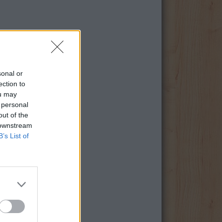
sonal or
ection to
ou may
 personal
out of the
 downstream
B’s List of