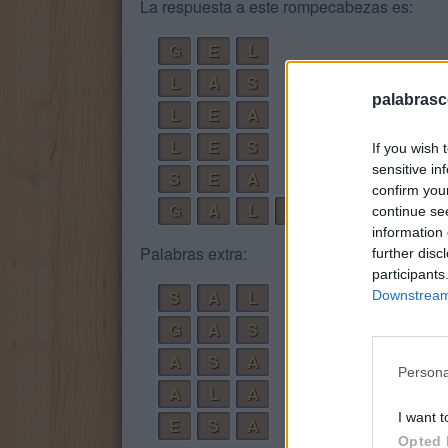
La respuesta a este rompecabezas es:
G
E
L
L
A
S
palabrasc
L
E
A
L
E
S
If you wish 
sensitive in
S
E
A
confirm you
G
A
L
E
S
A
continue se
information 
Palabras extra:
further disc
participants
S
A
L
Downstream 
G
A
S
A
S
A
Persona
A
L
A
I want t
E
S
A
Opted 