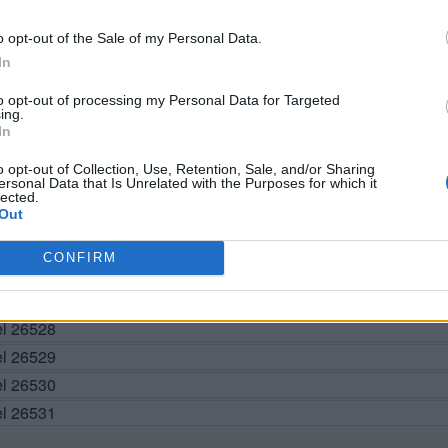
BUSCAR MÁS RESPUESTAS
o opt-out of the Sale of my Personal Data.
In
to opt-out of processing my Personal Data for Targeted
ing.
el 26521
In
el 26522
o opt-out of Collection, Use, Retention, Sale, and/or Sharing
ersonal Data that Is Unrelated with the Purposes for which it
el 26523
lected.
el 26524
Out
el 26525
CONFIRM
vel 26526
el 26527
el 26528
el 26529
el 26530
el 26531